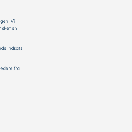
gen. Vi
r sket en
nde indsats
edere fra