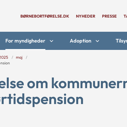
BØRNEBORTFØRELSE.DK
NYHEDER
PRESSE
T
For myndigheder
Adoption
Tilsy
2025
maj
ension
gelse om kommuner
ørtidspension