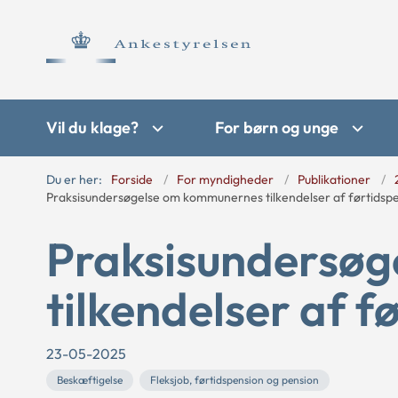
Vil du klage?
For børn og unge
Du er her:
Forside
For myndigheder
Publikationer
Praksisundersøgelse om kommunernes tilkendelser af førtidsp
Praksisundersø
tilkendelser af f
23-05-2025
Beskæftigelse
Fleksjob, førtidspension og pension