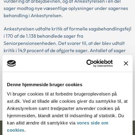
vurdering af arbejdsevnen, og at Ankestyrelsen i en del
sager modtog nye væsentlige oplysninger under sagernes
behandling i Ankestyrelsen.
Ankestyrelsen udtalte kritik af formelle sagsbehandlingsfejl
i 170 af de 1.138 behandlede sager fra
Seniorpensionsenheden. Det svarer til, at der blev udtalt
kritik i 14,9 procent af de afgjorte sager. Antallet af sager
med registreret kritik af formelle sagsbehandlingsfejl er
også steget i forhold til 2023, hvilket bl.a. skyldtes
byretsdommen fra april 2024 og manglende overholdelse
af sagsbehandlingsfristen på seks måneder.
Denne hjemmeside bruger cookies
Vi bruger cookies til at forbedre brugeroplevelsen på
Hent publikationen
ast.dk. Ved at tillade alle cookies giver du samtykke til, at
Ankestyrelsen samt tredjeparter anvender cookies på
hjemmesiden, blandt andet til indsamling af statistik. Du
kan altid ændre dit samtykke via
vores side om
cookies
.
Ankestyrelsen