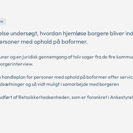
ne
lse undersøgt, hvordan hjemløse borgere bliver in
personer med ophold på boformer.
ner og en juridisk gennemgang af tolv sager fra de fire kommu
orgerinterview.
 handleplan for personer med ophold på boformer efter servic
udsætninger og så vidt muligt i samarbejde med borgeren
 udført af Retssikkerhedsenheden, som er forankret i Ankestyre