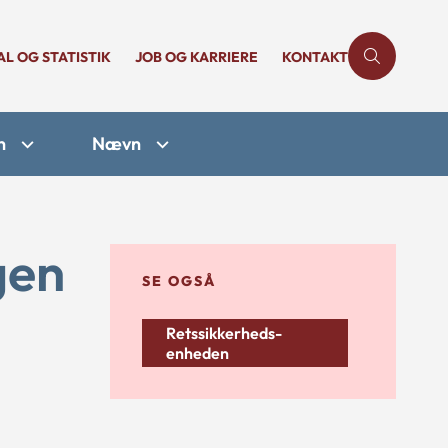
AL OG STATISTIK
JOB OG KARRIERE
KONTAKT
n
Nævn
gen
SE OGSÅ
Retssikkerheds-
enheden