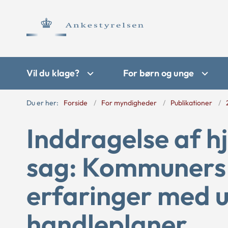
Vil du klage?
For børn og unge
Du er her:
Forside
For myndigheder
Publikationer
Inddragelse af h
sag: Kommuners 
erfaringer med u
handleplaner