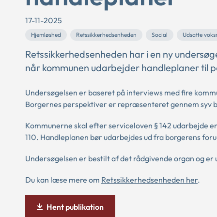
17-11-2025
Hjemløshed
Retssikkerhedsenheden
Social
Udsatte voks
Retssikkerhedsenheden har i en ny undersøge
når kommunen udarbejder handleplaner til 
Undersøgelsen er baseret på interviews med fire kommu
Borgernes perspektiver er repræsenteret gennem syv b
Kommunerne skal efter serviceloven § 142 udarbejde en
110. Handleplanen
bør
udarbejdes ud fra borgerens for
Undersøgelsen er bestilt af det rådgivende organ og er
Du kan læse mere om
Retssikkerhedsenheden her
.
Hent publikation