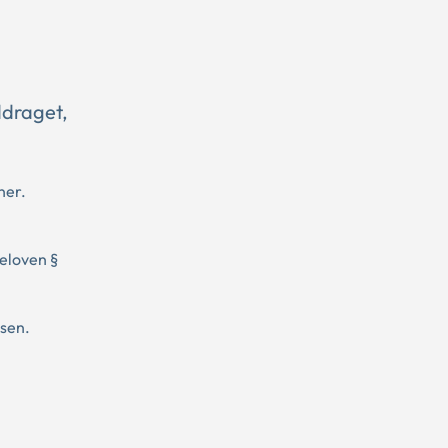
ddraget,
ner.
eloven §
lsen.