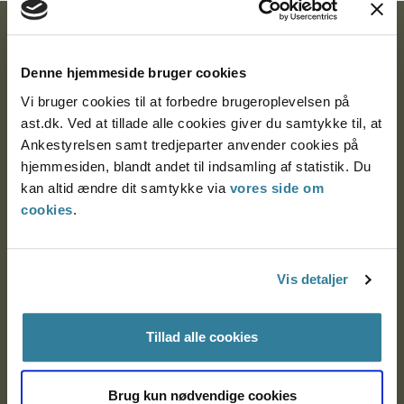
Ankestyrelsen
Denne hjemmeside bruger cookies
Postadresse:
Vi bruger cookies til at forbedre brugeroplevelsen på
Nytorv 7, 2. sal
ast.dk. Ved at tillade alle cookies giver du samtykke til, at
9000 Aalborg
Ankestyrelsen samt tredjeparter anvender cookies på
hjemmesiden, blandt andet til indsamling af statistik. Du
kan altid ændre dit samtykke via
vores side om
Ankestyrelsen Aalborg
cookies
.
Ankestyrelsen København
Vis detaljer
EAN: 57 98 000 35 48 21
Tillad alle cookies
CVR: 1007 4002
Brug kun nødvendige cookies