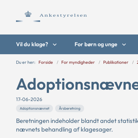
Vil du klage?
For børn og unge
Du er her:
Forside
For myndigheder
Publikationer
Adoptionsnævnet
17-06-2026
Adoptionsnævnet
Årsberetning
Beretningen indeholder blandt andet statisti
nævnets behandling af klagesager.