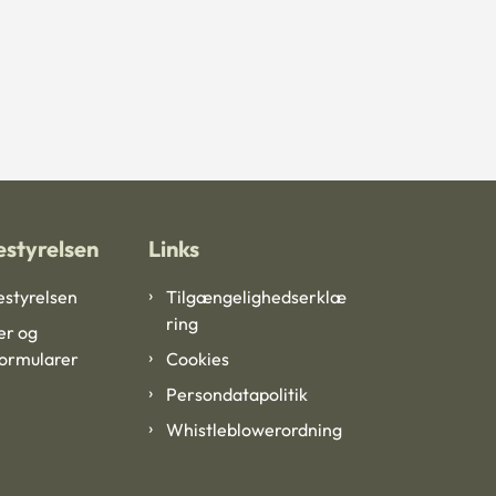
styrelsen
Links
styrelsen
Tilgængelighedserklæ
ring
er og
formularer
Cookies
Persondatapolitik
Whistleblowerordning