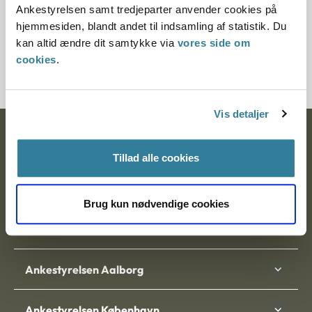
Side 4: Oplysninger om uenigheden og baggrunden
Ankestyrelsen samt tredjeparter anvender cookies på
for at indbringe sagen for Ankestyrelsen
hjemmesiden, blandt andet til indsamling af statistik. Du
kan altid ændre dit samtykke via
vores side om
cookies
.
Side 5: Akterne i sagen
Vis detaljer
Ankestyrelsen
Tillad alle cookies
Postadresse:
Nytorv 7, 2. sal
Brug kun nødvendige cookies
9000 Aalborg
Ankestyrelsen Aalborg
Ankestyrelsen København