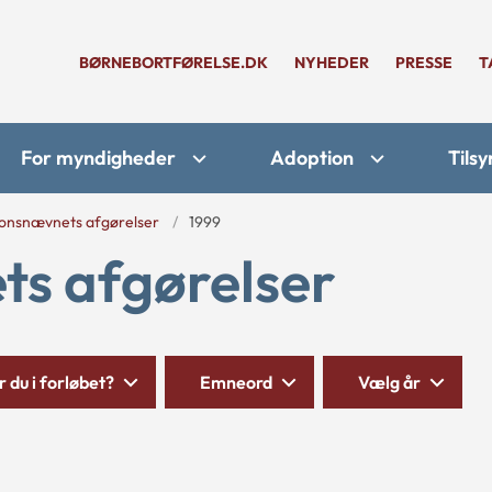
BØRNEBORTFØRELSE.DK
NYHEDER
PRESSE
T
For myndigheder
Adoption
Tilsy
onsnævnets afgørelser
1999
s afgørelser
 du i forløbet?
Emneord
Vælg år