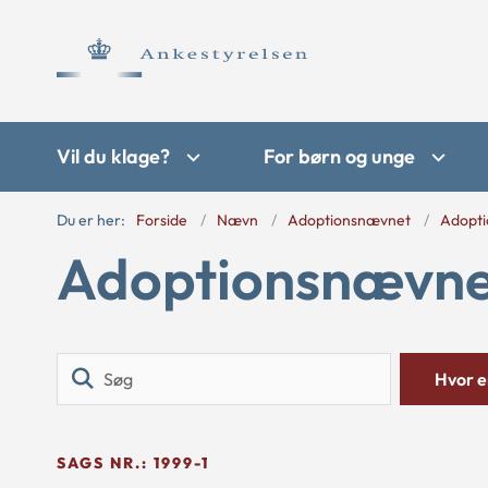
Vil du klage?
For børn og unge
Du er her:
Forside
Nævn
Adoptionsnævnet
Adopti
Adoptionsnævnet
Søg
Hvor er
SAGS NR.: 1999-1