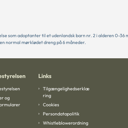
se som adoptanter til et udenlandsk barn nr. 2 i alderen 0-36
ge en normal mørklødet dreng på 6 måneder.
styrelsen
Links
styrelsen
Tilgængelighedserklæ
ring
er og
formularer
Cookies
Persondatapolitik
Whistleblowerordning