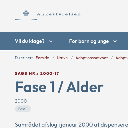
Vil du klage?
For børn og unge
Du er her:
Forside
Nævn
Adoptionsnævnet
Adopti
SAGS NR.: 2000-17
Fase 1 / Alder
2000
Fase 1
Samrådet afslog i januar 2000 at dispensere f