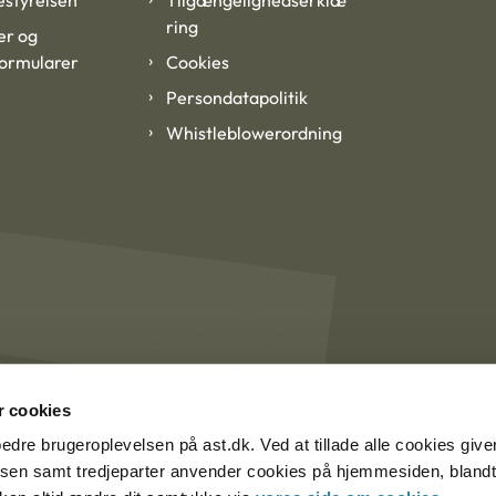
styrelsen
Tilgængelighedserklæ
ring
er og
formularer
Cookies
Persondatapolitik
Whistleblowerordning
 cookies
rbedre brugeroplevelsen på ast.dk. Ved at tillade alle cookies give
lsen samt tredjeparter anvender cookies på hjemmesiden, blandt 