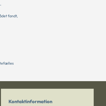
.
ådet fandt,
tefælles
Kontaktinformation