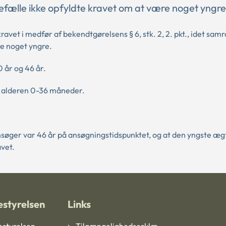
efælle ikke opfyldte kravet om at være noget yngre
avet i medfør af bekendtgørelsens § 6, stk. 2, 2. pkt., idet samr
re noget yngre.
 år og 46 år.
i alderen 0-36 måneder.
søger var 46 år på ansøgningstidspunktet, og at den yngste æg
avet.
styrelsen
Links