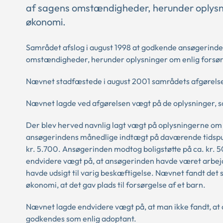
af sagens omstændigheder, herunder oplysni
økonomi.
Samrådet afslog i august 1998 at godkende ansøgerinden
omstændigheder, herunder oplysninger om enlig forsør
Nævnet stadfæstede i august 2001 samrådets afgørels
Nævnet lagde ved afgørelsen vægt på de oplysninger, so
Der blev herved navnlig lagt vægt på oplysningerne om
ansøgerindens månedlige indtægt på daværende tidspunkt
kr. 5.700. Ansøgerinden modtog boligstøtte på ca. kr. 5
endvidere vægt på, at ansøgerinden havde været arbejdsl
havde udsigt til varig beskæftigelse. Nævnet fandt det 
økonomi, at det gav plads til forsørgelse af et barn.
Nævnet lagde endvidere vægt på, at man ikke fandt, at a
godkendes som enlig adoptant.