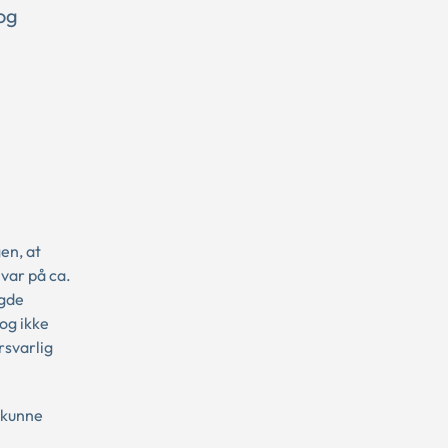
og
en, at
var på ca.
agde
og ikke
rsvarlig
t kunne