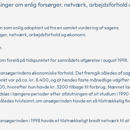
nger om enlig forsørger, netværk, arbejdsforhold 
 som enlig adoptant ud fra en samlet vurdering af sagens
ger, netværk, arbejdsforhold og økonomi.
e.
m forelå på tidspunktet for samrådets afgørelse i august 1998.
 ansøgerindens økonomiske forhold. Det fremgik således af sag
 var på ca. kr. 8.400, og at hendes faste månedlige udgifter 
00, hvorefter hun havde kr. 3200 tilbage til forbrug. Nævnet l
øs i længere perioder efter afslutningen af sit studium i 1990 
således tvivlsomt, om ansøgerinden havde en så tilstrækkelig fo
nsøgerinden i 1998 havde et tilstrækkeligt bredt netværk til a