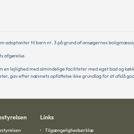
m adoptanter til barn nr. 3 på grund af ansøgernes boligmæssi
s afgørelse.
m en lejlighed med almindelige faciliteter med eget bad og køk
eter, gav efter nævnets opfattelse ikke grundlag for at afslå g
styrelsen
Links
styrelsen
Tilgængelighedserklæ