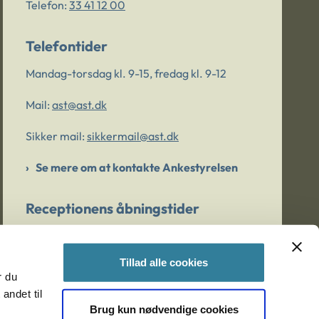
Telefon:
33 41 12 00
Telefontider
Mandag-torsdag kl. 9-15, fredag kl. 9-12
Mail:
ast@ast.dk
Sikker mail:
sikkermail@ast.dk
Se mere om at kontakte Ankestyrelsen
Receptionens åbningstider
Mandag-torsdag kl. 9-15, fredag kl. 9-13
Tillad alle cookies
r du
Er du bekymret for et barn/en ung?
andet til
Brug kun nødvendige cookies