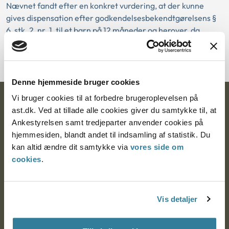
Nævnet fandt efter en konkret vurdering, at der kunne
gives dispensation efter godkendelsesbekendtgørelsens §
6, stk. 2, nr. 1, til et barn på 12 måneder og herover, da
aldersforskellen mellem ansøgerinden og barnet således
ville være noget under 40 års aldersforskel.
Denne hjemmeside bruger cookies
Vi bruger cookies til at forbedre brugeroplevelsen på
Ankestyrelsen
ast.dk. Ved at tillade alle cookies giver du samtykke til, at
Ankestyrelsen samt tredjeparter anvender cookies på
Postadresse:
hjemmesiden, blandt andet til indsamling af statistik. Du
kan altid ændre dit samtykke via
vores side om
Nytorv 7, 2. sal
cookies
.
9000 Aalborg
Vis detaljer
Ankestyrelsen Aalborg