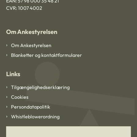
EAN: 57 98 000 35 48 21
CVR: 1007 4002
Om Ankestyrelsen
Om Ankestyrelsen
Blanketter og kontaktformularer
Links
Tilgængelighedserklæring
Cookies
Persondatapolitik
Whistleblowerordning