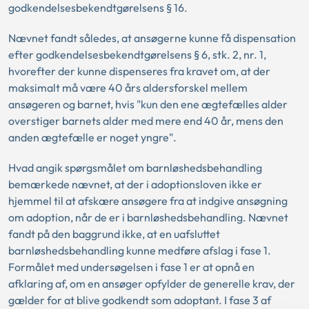
godkendelsesbekendtgørelsens § 16.
Nævnet fandt således, at ansøgerne kunne få dispensation
efter godkendelsesbekendtgørelsens § 6, stk. 2, nr. 1,
hvorefter der kunne dispenseres fra kravet om, at der
maksimalt må være 40 års aldersforskel mellem
ansøgeren og barnet, hvis "kun den ene ægtefælles alder
overstiger barnets alder med mere end 40 år, mens den
anden ægtefælle er noget yngre".
Hvad angik spørgsmålet om barnløshedsbehandling
bemærkede nævnet, at der i adoptionsloven ikke er
hjemmel til at afskære ansøgere fra at indgive ansøgning
om adoption, når de er i barnløshedsbehandling. Nævnet
fandt på den baggrund ikke, at en uafsluttet
barnløshedsbehandling kunne medføre afslag i fase 1.
Formålet med undersøgelsen i fase 1 er at opnå en
afklaring af, om en ansøger opfylder de generelle krav, der
gælder for at blive godkendt som adoptant. I fase 3 af