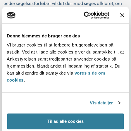
undersøgelsesforløbet vil det derimod søges afklaret, om
ansøgeren også efter en individuel vurdering kan anses for
egnet til at adoptere.
Afgørelsen af, om en ansøger også efter en individuel
Denne hjemmeside bruger cookies
vurdering kan anses for egnet til at adoptere, beror på en
vurdering af den pågældendes ressourcer, herunder
Vi bruger cookies til at forbedre brugeroplevelsen på
personlighed, familiære forhold, adoptionsmotivet,
ast.dk. Ved at tillade alle cookies giver du samtykke til, at
indstilling til børn og unge m.v.
Ankestyrelsen samt tredjeparter anvender cookies på
hjemmesiden, blandt andet til indsamling af statistik. Du
Spørgsmål om barnløshed og barnløshedsbehandling vil
kan altid ændre dit samtykke via
vores side om
således kunne indgå i samtalerne med amtet i fase 3. En
cookies
.
uafsluttet barnløshedsbehandling vil kunne medføre afslag i
fase 3, hvis samrådet vurderer, at ansøgerne ikke er
afklarede og enige om adoptionsønsket og derfor ikke er
Vis detaljer
egnede til at adoptere.
Nævnet bemærkede i den forbindelse, at det
Tillad alle cookies
adoptionsforberedende kursus (fase 2) bl.a. har til formål