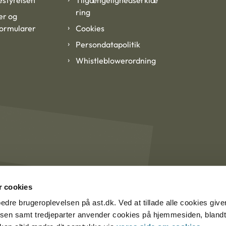
styrelsen
Tilgængelighedserklæ
ring
er og
formularer
Cookies
Persondatapolitik
Whistleblowerordning
 cookies
rbedre brugeroplevelsen på ast.dk. Ved at tillade alle cookies give
lsen samt tredjeparter anvender cookies på hjemmesiden, blandt 