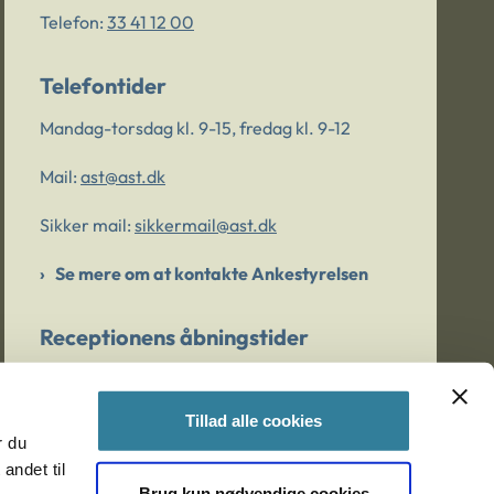
Telefon:
33 41 12 00
Telefontider
Mandag-torsdag kl. 9-15, fredag kl. 9-12
Mail:
ast@ast.dk
Sikker mail:
sikkermail@ast.dk
Se mere om at kontakte Ankestyrelsen
Receptionens åbningstider
Mandag-torsdag kl. 9-15, fredag kl. 9-13
Tillad alle cookies
r du
Er du bekymret for et barn/en ung?
andet til
Brug kun nødvendige cookies