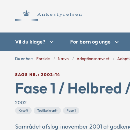
Vil du klage?
For børn og unge
Du er her:
Forside
Nævn
Adoptionsnævnet
Adopti
SAGS NR.: 2002-14
Fase 1 / Helbred 
2002
Kræft
Testikelkræft
Fase 1
Samrådet afslog i november 2001 at godke