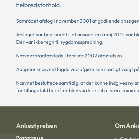
helbredsforhold.
Samrådet afslog i november 2001 at godkende ansøger
Afslaget var begrundet i, at ansøgeren i maj 2001 var ble
Der var ikke tegn til sygdomsspredning.
Nævnet stadfæstede i februar 2002 afgørelsen.
Adoptionsnævnet lagde ved afgørelsen særligt vægt på, 
Nævnet besluttede samtidig, at der kunne indgives ny an
for tilbagefald herefter blev vurderet til at være minima
Ankestyrelsen
Om Anke
Postadresse: