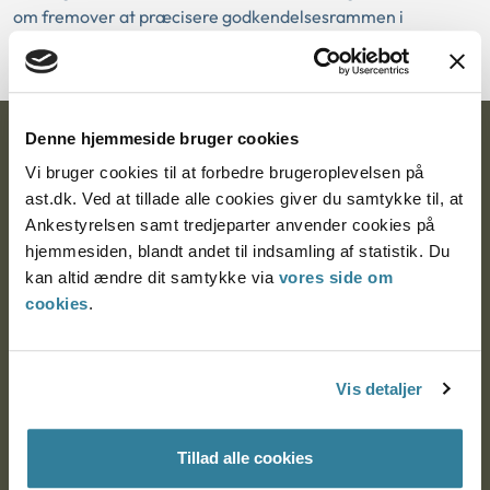
om fremover at præcisere godkendelsesrammen i
måneder frem for i år.
Denne hjemmeside bruger cookies
Ankestyrelsen
Vi bruger cookies til at forbedre brugeroplevelsen på
Postadresse:
ast.dk. Ved at tillade alle cookies giver du samtykke til, at
Ankestyrelsen samt tredjeparter anvender cookies på
Nytorv 7, 2. sal
hjemmesiden, blandt andet til indsamling af statistik. Du
9000 Aalborg
kan altid ændre dit samtykke via
vores side om
cookies
.
Ankestyrelsen Aalborg
Vis detaljer
Ankestyrelsen København
Tillad alle cookies