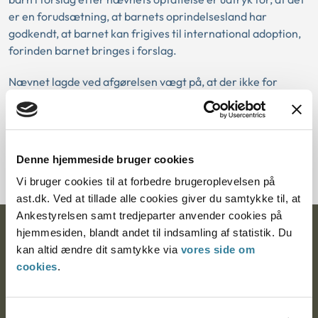
er en forudsætning, at barnets oprindelsesland har
godkendt, at barnet kan frigives til international adoption,
forinden barnet bringes i forslag.
Nævnet lagde ved afgørelsen vægt på, at der ikke for
nærværende forelå dokumentation for, at barnet af
oprindelseslandets adoptionsmyndigheder var frigivet til
adoption, og nævnet fandt herefter ikke, at der var
grundlag for at godkende adoptanterne til adoption af
Denne hjemmeside bruger cookies
barnet.
Vi bruger cookies til at forbedre brugeroplevelsen på
ast.dk. Ved at tillade alle cookies giver du samtykke til, at
Ankestyrelsen samt tredjeparter anvender cookies på
hjemmesiden, blandt andet til indsamling af statistik. Du
Ankestyrelsen
kan altid ændre dit samtykke via
vores side om
Postadresse:
cookies
.
Nytorv 7, 2. sal
9000 Aalborg