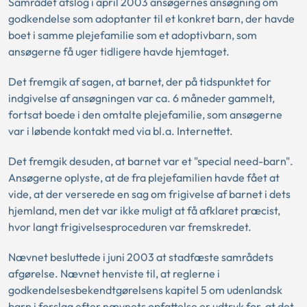
Samrådet afslog i april 2003 ansøgernes ansøgning om
godkendelse som adoptanter til et konkret barn, der havde
boet i samme plejefamilie som et adoptivbarn, som
ansøgerne få uger tidligere havde hjemtaget.
Det fremgik af sagen, at barnet, der på tidspunktet for
indgivelse af ansøgningen var ca. 6 måneder gammelt,
fortsat boede i den omtalte plejefamilie, som ansøgerne
var i løbende kontakt med via bl.a. Internettet.
Det fremgik desuden, at barnet var et "special need-barn".
Ansøgerne oplyste, at de fra plejefamilien havde fået at
vide, at der verserede en sag om frigivelse af barnet i dets
hjemland, men det var ikke muligt at få afklaret præcist,
hvor langt frigivelsesproceduren var fremskredet.
Nævnet besluttede i juni 2003 at stadfæste samrådets
afgørelse. Nævnet henviste til, at reglerne i
godkendelsesbekendtgørelsens kapitel 5 om udenlandsk
barn i forslag efter nævnets opfattelse er udtryk for, at det