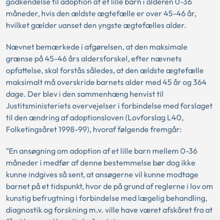
godkendelse til adoption af et lille barn i alderen 0-36
måneder, hvis den ældste ægtefælle er over 45-46 år,
hvilket gælder uanset den yngste ægtefælles alder.
Nævnet bemærkede i afgørelsen, at den maksimale
grænse på 45-46 års aldersforskel, efter nævnets
opfattelse, skal forstås således, at den ældste ægtefælle
maksimalt må overskride barnets alder med 45 år og 364
dage. Der blev i den sammenhæng henvist til
Justitsministeriets overvejelser i forbindelse med forslaget
til den ændring af adoptionsloven (Lovforslag L40,
Folketingsåret 1998-99), hvoraf følgende fremgår:
"En ansøgning om adoption af et lille barn mellem 0-36
måneder i medfør af denne bestemmelse bør dog ikke
kunne indgives så sent, at ansøgerne vil kunne modtage
barnet på et tidspunkt, hvor de på grund af reglerne i lov om
kunstig befrugtning i forbindelse med lægelig behandling,
diagnostik og forskning m.v. ville have været afskåret fra at