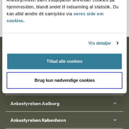
Nævnet fandt herefter ikke, at ansøgernes parforhold på
hjemmesiden, blandt andet til indsamling af statistik. Du
tidspunktet for samrådets afgørelse kunne antages at have
kan altid ændre dit samtykke via
vores side om
en sådan stabilitet, at hensynet bag samlivskravet kunne
cookies
.
anses for at være tilgodeset.
Vis detaljer
Ankestyrelsen
Postadresse:
Tillad alle cookies
Nytorv 7, 2. sal
Brug kun nødvendige cookies
9000 Aalborg
Ankestyrelsen Aalborg
Ankestyrelsen København