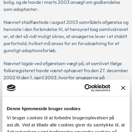
bolig, og de havde i marts 2003 ansøgt om godkendelse
som adoptanter.
Nævnet stadfæstede i august 2003 samrådets afgørelse og
henviste i den forbindelse til, at hensynet bag samlivskravet
er, at det så vidt muligt sikres, at ansøgerne lever i et stabilt
parforhold, hvilket må anses for en forudsætning for et
gunstigt adoptionsforløb.
Nævnet lagde ved afgørelsen vægt på, at samlivet ifølge
folkeregisteret havde været ophævet fra den 27. december
2002 til den 1. april 2003, hvorfor ansøgerne på
tidspunktet for indgivelse af ansøgningen om godkendelse
som adoptanter formelt havde ophævet samlivet. Man
lagde desuden vægt på, at ansøgerne selv havde oplyst, at
de havde haft brug for en pause i parforholdet, hvilket var
Denne hjemmeside bruger cookies
baggrunden for, at ansøgeren i en kortere periode havde
Vi bruger cookies til at forbedre brugeroplevelsen på
fraflyttet den fælles bopæl.
ast.dk. Ved at tillade alle cookies giver du samtykke til, at
Ankestyrelsen samt tredjeparter anvender cookies på