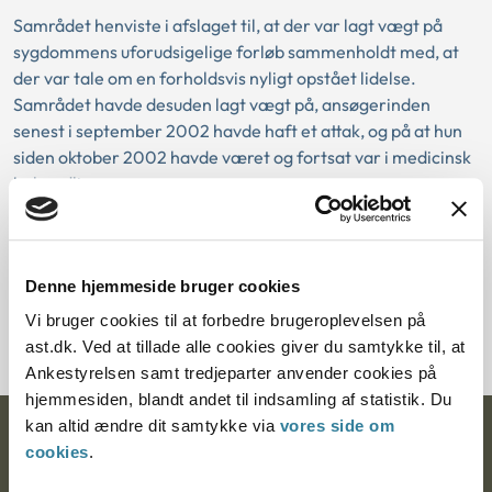
Samrådet henviste i afslaget til, at der var lagt vægt på
sygdommens uforudsigelige forløb sammenholdt med, at
der var tale om en forholdsvis nyligt opstået lidelse.
Samrådet havde desuden lagt vægt på, ansøgerinden
senest i september 2002 havde haft et attak, og på at hun
siden oktober 2002 havde været og fortsat var i medicinsk
behandling.
Nævnet besluttede i august 2003 at stadfæste samrådets
afgørelse, ligesom nævnet var enige i samrådets
begrundelse. Nævnet bemærkede dog, at nævnet ikke ved
Denne hjemmeside bruger cookies
afgørelsen havde tillagt den medicinske behandling af
Vi bruger cookies til at forbedre brugeroplevelsen på
ansøgerinden betydning.
ast.dk. Ved at tillade alle cookies giver du samtykke til, at
Ankestyrelsen samt tredjeparter anvender cookies på
hjemmesiden, blandt andet til indsamling af statistik. Du
kan altid ændre dit samtykke via
vores side om
Ankestyrelsen
cookies
.
Postadresse: