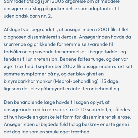
Samrådet afslog i juni 2003 afgørelse om at meddele
ansøgerne afslag på godkendelse som adoptanter til
udenlandsk barn nr. 2.
Afslaget var begrundet i, at ansøgerinden i 2001 fik stillet
diagnosen disseminieret sklerose. Ansøgerinden havde da
snurrende og prikkende fornemmelse svarende til
fodsålerne og sovende fornemmelser i begge fødder og
tendens til urinretension. Benene føltes tunge, og der var
øget træthed. I september 2002 fik ansøgerinden stort set
samme symptomer på ny, og der blev givet en
binyrebarkhormonkur (Medrol-behandling) i 15 dage,
ligesom der blev påbegyndt en interferonbehandling.
Den behandlende læge havde til sagen oplyst, at
ansøgerinden ud fra en score fra 0-10 scorede 1,5, således
at hun havde en ganske let form for dissemineret sklerose.
Ansøgerinden arbejdede fuld tid og beskrev eneste gene i
det daglige som en smule øget træthed.