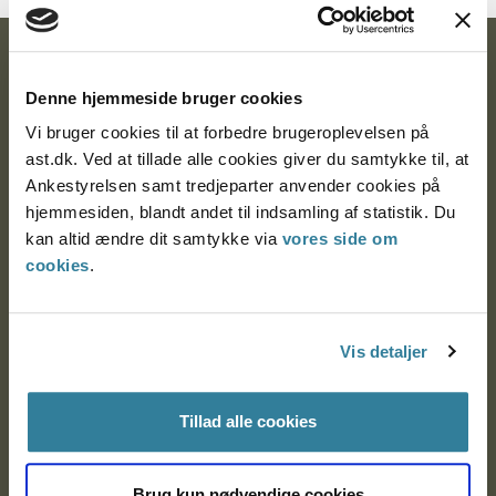
Ankestyrelsen
Denne hjemmeside bruger cookies
Postadresse:
Vi bruger cookies til at forbedre brugeroplevelsen på
ast.dk. Ved at tillade alle cookies giver du samtykke til, at
Nytorv 7, 2. sal
Ankestyrelsen samt tredjeparter anvender cookies på
9000 Aalborg
hjemmesiden, blandt andet til indsamling af statistik. Du
kan altid ændre dit samtykke via
vores side om
cookies
.
Ankestyrelsen Aalborg
Ankestyrelsen København
Vis detaljer
Tillad alle cookies
EAN: 57 98 000 35 48 21
CVR: 1007 4002
Brug kun nødvendige cookies