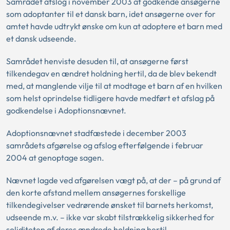
Samrådet afslog i november 2003 at godkende ansøgerne
som adoptanter til et dansk barn, idet ansøgerne over for
amtet havde udtrykt ønske om kun at adoptere et barn med
et dansk udseende.
Samrådet henviste desuden til, at ansøgerne først
tilkendegav en ændret holdning hertil, da de blev bekendt
med, at manglende vilje til at modtage et barn af en hvilken
som helst oprindelse tidligere havde medført et afslag på
godkendelse i Adoptionsnævnet.
Adoptionsnævnet stadfæstede i december 2003
samrådets afgørelse og afslog efterfølgende i februar
2004 at genoptage sagen.
Nævnet lagde ved afgørelsen vægt på, at der – på grund af
den korte afstand mellem ansøgernes forskellige
tilkendegivelser vedrørende ønsket til barnets herkomst,
udseende m.v. – ikke var skabt tilstrækkelig sikkerhed for
soliditeten af deres ændrede holdning hertil.