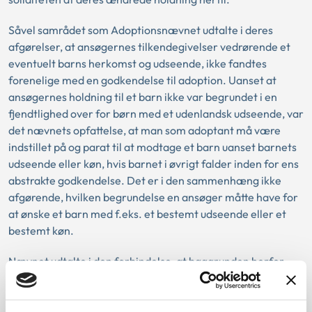
Såvel samrådet som Adoptionsnævnet udtalte i deres
afgørelser, at ansøgernes tilkendegivelser vedrørende et
eventuelt barns herkomst og udseende, ikke fandtes
forenelige med en godkendelse til adoption. Uanset at
ansøgernes holdning til et barn ikke var begrundet i en
fjendtlighed over for børn med et udenlandsk udseende, var
det nævnets opfattelse, at man som adoptant må være
indstillet på og parat til at modtage et barn uanset barnets
udseende eller køn, hvis barnet i øvrigt falder inden for ens
abstrakte godkendelse. Det er i den sammenhæng ikke
afgørende, hvilken begrundelse en ansøger måtte have for
at ønske et barn med f.eks. et bestemt udseende eller et
bestemt køn.
Nævnet udtalte i den forbindelse, at baggrunden herfor
ikke alene er af moralsk karakter men også skal ses i lyset
af, at en del af de børn, som har behov for en anonym
bortadoption, har en anden etnisk oprindelse end dansk.