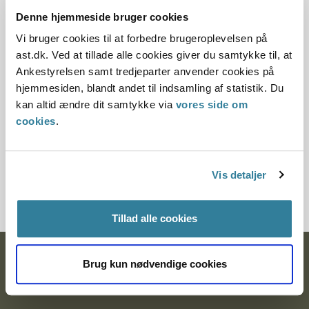
Der er således et reelt behov for, at adoptanter kan rumme
Denne hjemmeside bruger cookies
børn med en anden etnisk oprindelse end dansk.
Vi bruger cookies til at forbedre brugeroplevelsen på
ast.dk. Ved at tillade alle cookies giver du samtykke til, at
Nævnet vejledte endelig ansøgerne om muligheden for at
Ankestyrelsen samt tredjeparter anvender cookies på
indgive en fornyet ansøgning om godkendelse som
hjemmesiden, blandt andet til indsamling af statistik. Du
adoptanter, idet ansøgerne i givet fald måtte
kan altid ændre dit samtykke via
vores side om
sandsynliggøre, at de havde bearbejdet det forløb, de
cookies
.
havde været igennem i forbindelse med, at de fik afslag på
adoption, og at deres holdningsændring havde rodfæstet
sig, samt at de i øvrigt var i besiddelse af de personlige
Vis detaljer
ressourcer, der er nødvendige for at blive godkendt som
adoptanter.
Tillad alle cookies
Ankestyrelsen
Brug kun nødvendige cookies
Postadresse: