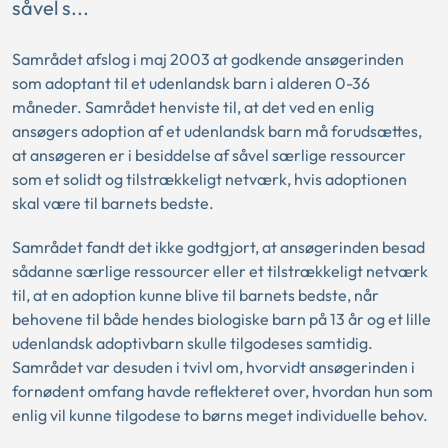
såvel s...
Samrådet afslog i maj 2003 at godkende ansøgerinden
som adoptant til et udenlandsk barn i alderen 0-36
måneder. Samrådet henviste til, at det ved en enlig
ansøgers adoption af et udenlandsk barn må forudsættes,
at ansøgeren er i besiddelse af såvel særlige ressourcer
som et solidt og tilstrækkeligt netværk, hvis adoptionen
skal være til barnets bedste.
Samrådet fandt det ikke godtgjort, at ansøgerinden besad
sådanne særlige ressourcer eller et tilstrækkeligt netværk
til, at en adoption kunne blive til barnets bedste, når
behovene til både hendes biologiske barn på 13 år og et lille
udenlandsk adoptivbarn skulle tilgodeses samtidig.
Samrådet var desuden i tvivl om, hvorvidt ansøgerinden i
fornødent omfang havde reflekteret over, hvordan hun som
enlig vil kunne tilgodese to børns meget individuelle behov.