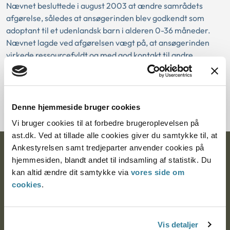
Nævnet besluttede i august 2003 at ændre samrådets
afgørelse, således at ansøgerinden blev godkendt som
adoptant til et udenlandsk barn i alderen 0-36 måneder.
Nævnet lagde ved afgørelsen vægt på, at ansøgerinden
virkede ressourcefyldt og med god kontakt til andre.
Nævnet fandt desuden, at ansøgerinden forekom
velovervejet omkring de problemstillinger, der kunne følge
af, at have et biologisk barn og et adoptivbarn med stor
indbyrdes aldersforskel.
Denne hjemmeside bruger cookies
Vi bruger cookies til at forbedre brugeroplevelsen på
ast.dk. Ved at tillade alle cookies giver du samtykke til, at
Ankestyrelsen samt tredjeparter anvender cookies på
Ankestyrelsen
hjemmesiden, blandt andet til indsamling af statistik. Du
kan altid ændre dit samtykke via
vores side om
Postadresse:
cookies
.
Nytorv 7, 2. sal
9000 Aalborg
Vis detaljer