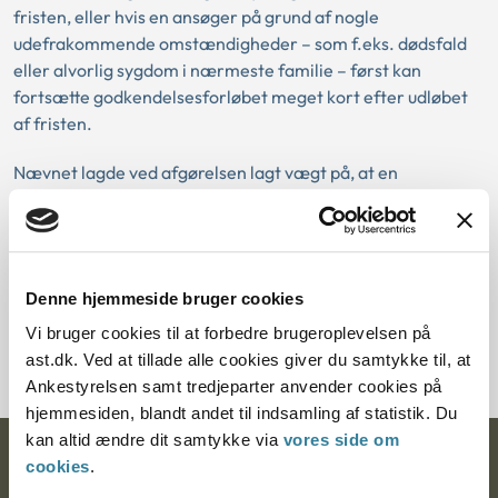
fristen, eller hvis en ansøger på grund af nogle
udefrakommende omstændigheder – som f.eks. dødsfald
eller alvorlig sygdom i nærmeste familie – først kan
fortsætte godkendelsesforløbet meget kort efter udløbet
af fristen.
Nævnet lagde ved afgørelsen lagt vægt på, at en
overskridelse af fristen på 3½ måned ikke, efter nævnets
opfattelse, kunne siges at være ubetydelig, når henses til, at
den normale frist er 12 måneder. Nævnet lagde herudover
lagt vægt på, at der ikke i ansøgernes tilfælde havde været
Denne hjemmeside bruger cookies
tale om udefrakommende omstændigheder, som
forhindrede dem i at indgive anmodning om iværksættelse
Vi bruger cookies til at forbedre brugeroplevelsen på
af fase 3 på et tidligere tidspunkt.
ast.dk. Ved at tillade alle cookies giver du samtykke til, at
Ankestyrelsen samt tredjeparter anvender cookies på
hjemmesiden, blandt andet til indsamling af statistik. Du
kan altid ændre dit samtykke via
vores side om
Ankestyrelsen
cookies
.