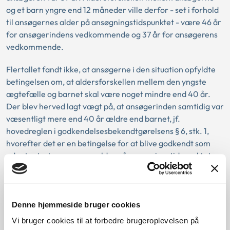
og et barn yngre end 12 måneder ville derfor - set i forhold
til ansøgernes alder på ansøgningstidspunktet - være 46 år
for ansøgerindens vedkommende og 37 år for ansøgerens
vedkommende.
Flertallet fandt ikke, at ansøgerne i den situation opfyldte
betingelsen om, at aldersforskellen mellem den yngste
ægtefælle og barnet skal være noget mindre end 40 år.
Der blev herved lagt vægt på, at ansøgerinden samtidig var
væsentligt mere end 40 år ældre end barnet, jf.
hovedreglen i godkendelsesbekendtgørelsens § 6, stk. 1,
hvorefter det er en betingelse for at blive godkendt som
adoptant, at ansøgerens alder på ansøgningstidspunktet
ikke overstiger barnets alder med mere end 40 år.
Flertallet fandt ikke, at den omstændighed, at der var bragt
et konkret barn i forslag til ansøgerne, kunne føre til, at
Denne hjemmeside bruger cookies
ansøgerne - trods det anførte - alligevel kunne godkendes
Vi bruger cookies til at forbedre brugeroplevelsen på
til et barn yngre end 12 måneder.