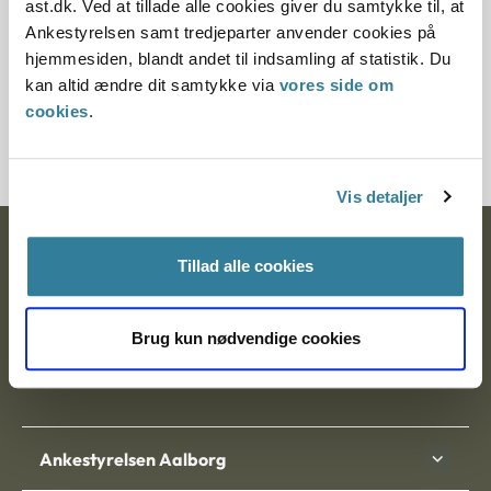
ast.dk. Ved at tillade alle cookies giver du samtykke til, at
Ankestyrelsen samt tredjeparter anvender cookies på
Et mindretal på tre medlemmer fandt, at ansøgernes
hjemmesiden, blandt andet til indsamling af statistik. Du
godkendelse kunne udvides til at omfatte det konkrete
kan altid ændre dit samtykke via
vores side om
barn. Efter § 8 i bekendtgørelse om forretningsorden for
cookies
.
Adoptionsnævnet træffes nævnets beslutninger ved
almindeligt stemmeflertal.
Vis detaljer
Ankestyrelsen
Tillad alle cookies
Postadresse:
Brug kun nødvendige cookies
Nytorv 7, 2. sal
9000 Aalborg
Ankestyrelsen Aalborg