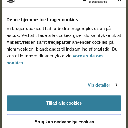
Ankestyrelsen
Postadresse:
Denne hjemmeside bruger cookies
Vi bruger cookies til at forbedre brugeroplevelsen på
Nytorv 7, 2. sal
ast.dk. Ved at tillade alle cookies giver du samtykke til, at
9000 Aalborg
Ankestyrelsen samt tredjeparter anvender cookies på
hjemmesiden, blandt andet til indsamling af statistik. Du
kan altid ændre dit samtykke via
vores side om
Ankestyrelsen Aalborg
cookies
.
Ankestyrelsen København
Vis detaljer
EAN: 57 98 000 35 48 21
Tillad alle cookies
CVR: 1007 4002
Brug kun nødvendige cookies
Om Ankestyrelsen