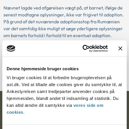
Nævnet lagde ved afgørelsen vægt på, at barnet, ifølge de
senest modtagne oplysninger, ikke var frigivet til adoption.
På grund af det nuværende adoptionsstop fra Rumænien
var det samtidig ikke muligt at søge yderligere oplysninger
om barnets forhold i forhold til en eventuel adoption.
Nævnet bemærkede over for samrådet, at man havde
fundet det mere hensigtsmæssigt, at man allerede da man
modtog oplysning fra DanAdopt om, at barnet ikke var
frigivet til adoption, havde truffet beslutning om at lade
Denne hjemmeside bruger cookies
ansøgerindens godkendelse bortfalde.
Vi bruger cookies til at forbedre brugeroplevelsen på
ast.dk. Ved at tillade alle cookies giver du samtykke til, at
Ankestyrelsen samt tredjeparter anvender cookies på
hjemmesiden, blandt andet til indsamling af statistik. Du
Ankestyrelsen
kan altid ændre dit samtykke via
vores side om
cookies
.
Postadresse:
Nytorv 7, 2. sal