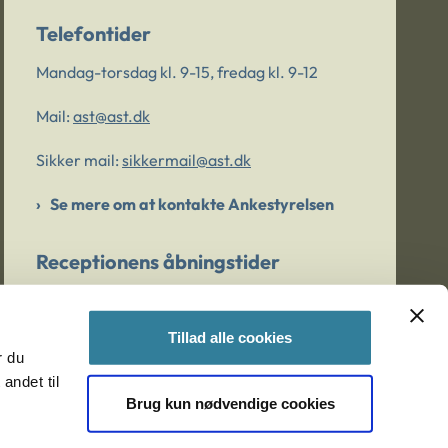
Telefontider
Mandag-torsdag kl. 9-15, fredag kl. 9-12
Mail:
ast@ast.dk
Sikker mail:
sikkermail@ast.dk
Se mere om at kontakte Ankestyrelsen
Receptionens åbningstider
Mandag-torsdag kl. 9-15, fredag kl. 9-13
Tillad alle cookies
r du
Er du bekymret for et barn/en ung?
andet til
Brug kun nødvendige cookies