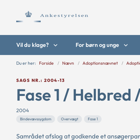
Vil du klage?
For børn og unge
Du er her:
Forside
Nævn
Adoptionsnævnet
Adopti
SAGS NR.: 2004-13
Fase 1 / Helbred 
2004
Bindevævssygdom
Overvægt
Fase 1
Samrådet afslog at godkende et ansøgerpa