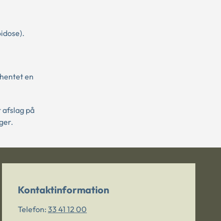
idose).
dhentet en
 afslag på
ger.
Kontaktinformation
Telefon:
33 41 12 00