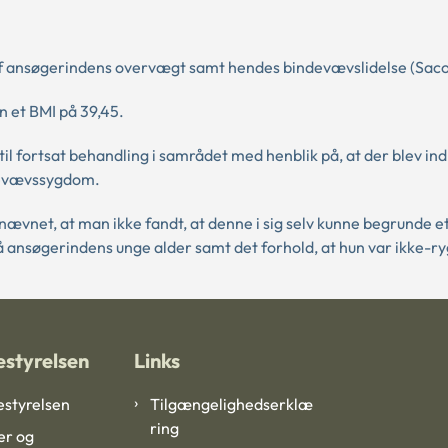
f ansøgerindens overvægt samt hendes bindevævslidelse (Saco
n et BMI på 39,45.
l fortsat behandling i samrådet med henblik på, at der blev in
devævssygdom.
net, at man ikke fandt, at denne i sig selv kunne begrunde et
ansøgerindens unge alder samt det forhold, at hun var ikke-ry
styrelsen
Links
styrelsen
Tilgængelighedserklæ
ring
er og