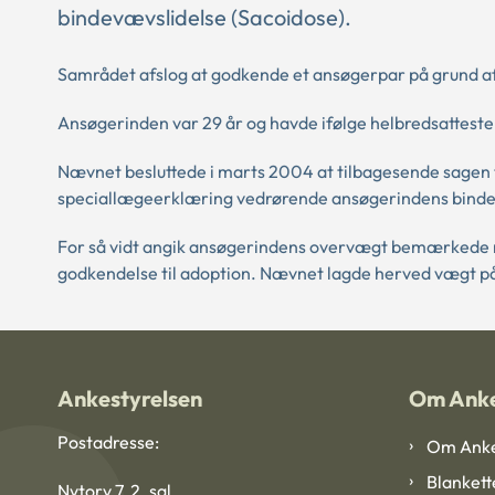
bindevævslidelse (Sacoidose).
Samrådet afslog at godkende et ansøgerpar på grund a
Ansøgerinden var 29 år og havde ifølge helbredsatteste
Nævnet besluttede i marts 2004 at tilbagesende sagen ti
speciallægeerklæring vedrørende ansøgerindens bin
For så vidt angik ansøgerindens overvægt bemærkede næv
godkendelse til adoption. Nævnet lagde herved vægt på 
Ankestyrelsen
Om Anke
Postadresse:
Om Anke
Blankett
Nytorv 7, 2. sal