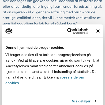
hvis der søges om godkendelse til adoption af et større barn
eller et vanskeligt anbringeligt barn under forudsætning af,
at ansøgeren - bl.a. gennem erfaring med børn - har de
særlige kvalifikationer, der vil kunne medvirke til at sikre et
gunstigt adoptionsforløb for et sådant barn."
Nævnet fandt heller ikke, at der forelå sådanne særlige
omstændigheder i ansøgernes sag, at der efter denne
bestemmelse kunne gives dispensation til et søskendepar i
Denne hjemmeside bruger cookies
alderen 36-72 måneder. Nævnet lagde herved vægt på, at
Vi bruger cookies til at forbedre brugeroplevelsen på
adoption af et søskendepar i alderen 36-72 måneder ikke
ast.dk. Ved at tillade alle cookies giver du samtykke til, at
udgjorde en sådan særlig omstændighed, at det i sig selv
Ankestyrelsen samt tredjeparter anvender cookies på
kunne begrunde en aldersdispensation.
hjemmesiden, blandt andet til indsamling af statistik. Du
Det forhold, at den ene af ansøgerne gennem uddannelse
kan altid ændre dit samtykke via
vores side om
og erhverv havde nogle særlige kvalifikationer samt det
cookies
.
forhold, at ansøgerne havde været igennem et uheldigt
forløb med fertilitetsbehandling kunne derfor heller ikke
føre til en anden vurdering.
Vis detaljer