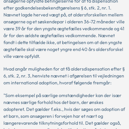
ansøgerne opfyldte betingelserne for at få dispensation
efter godkendelsesbekendtgørelsens § 6, stk. 2, nr. 1.
Nævnet lagde herved vægt på, at aldersforskellen mellem
ansøgerne og et søskendepar i alderen 36-72 måneder ville
være 39 år for den yngste ægtefælles vedkommende og 41
år for den ældste ægtefælles vedkommende. Nævnet
fandt i dette tilfælde ikke, at betingelsen om at den yngste
ægtefælle skal være noget yngre end 40 års aldersforskel
ville være opfyldt.
Hvad angår muligheden for at få aldersdispensation efter §
6, stk. 2, nr. 3, henviste nævnet i afgørelsen til vejledningen
om international adoption, hvoraf følgende fremgår:
"Som eksempel på særlige omstændigheder kan der især
nævnes særlige forhold hos det barn, der ønskes
adopteret. Det gælder f.eks., hvis der søges om adoption af
et barn, som ansøgeren i forvejen har et nært og
længerevarende tilknytningsforhold til. Det gælder også,