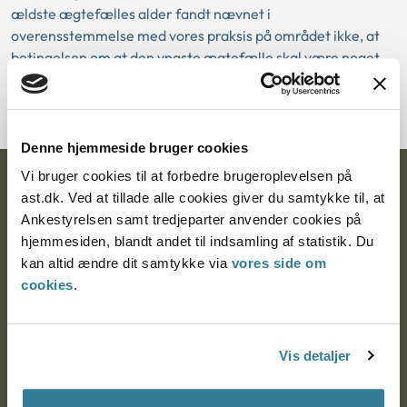
ældste ægtefælles alder fandt nævnet i
overensstemmelse med vores praksis på området ikke, at
betingelsen om at den yngste ægtefælle skal være noget
yngre end 40 års aldersforskel i dette tilfælde ville være
opfyldt.
Denne hjemmeside bruger cookies
Vi bruger cookies til at forbedre brugeroplevelsen på
Ankestyrelsen
ast.dk. Ved at tillade alle cookies giver du samtykke til, at
Ankestyrelsen samt tredjeparter anvender cookies på
Postadresse:
hjemmesiden, blandt andet til indsamling af statistik. Du
kan altid ændre dit samtykke via
vores side om
Nytorv 7, 2. sal
cookies
.
9000 Aalborg
Vis detaljer
Ankestyrelsen Aalborg