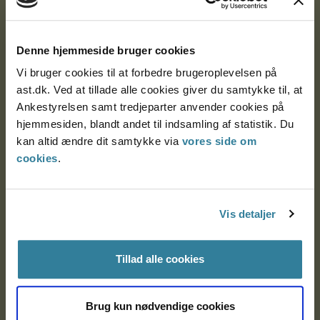
Ankestyrelsen
Postadresse:
Denne hjemmeside bruger cookies
Vi bruger cookies til at forbedre brugeroplevelsen på
Nytorv 7, 2. sal
ast.dk. Ved at tillade alle cookies giver du samtykke til, at
9000 Aalborg
Ankestyrelsen samt tredjeparter anvender cookies på
hjemmesiden, blandt andet til indsamling af statistik. Du
kan altid ændre dit samtykke via
vores side om
Ankestyrelsen Aalborg
cookies
.
Ankestyrelsen København
Vis detaljer
EAN: 57 98 000 35 48 21
Tillad alle cookies
CVR: 1007 4002
Brug kun nødvendige cookies
Om Ankestyrelsen