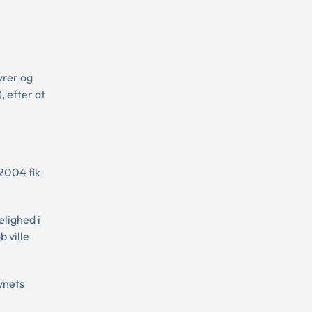
yrer og
, efter at
2004 fik
elighed i
b ville
vnets