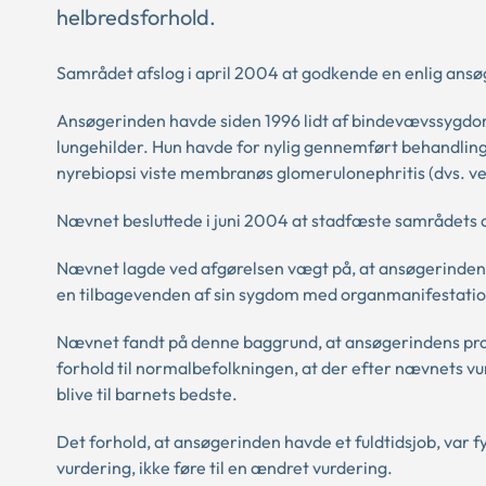
helbredsforhold.
Samrådet afslog i april 2004 at godkende en enlig ans
Ansøgerinden havde siden 1996 lidt af bindevævssygdo
lungehilder. Hun havde for nylig gennemført behandling
nyrebiopsi viste membranøs glomerulonephritis (dvs. v
Nævnet besluttede i juni 2004 at stadfæste samrådets 
Nævnet lagde ved afgørelsen vægt på, at ansøgerinden –
en tilbagevenden af sin sygdom med organmanifestatio
Nævnet fandt på denne baggrund, at ansøgerindens progn
forhold til normalbefolkningen, at der efter nævnets vurd
blive til barnets bedste.
Det forhold, at ansøgerinden havde et fuldtidsjob, var 
vurdering, ikke føre til en ændret vurdering.