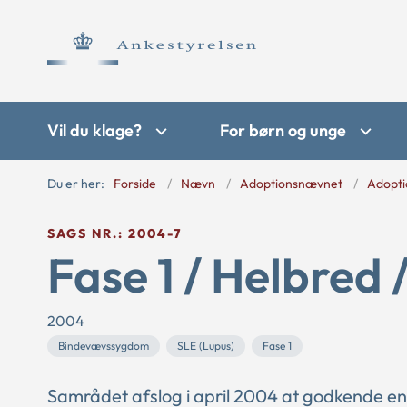
Vil du klage?
For børn og unge
Du er her:
Forside
Nævn
Adoptionsnævnet
Adopti
SAGS NR.: 2004-7
Fase 1 / Helbred 
2004
Bindevævssygdom
SLE (Lupus)
Fase 1
Samrådet afslog i april 2004 at godkende e