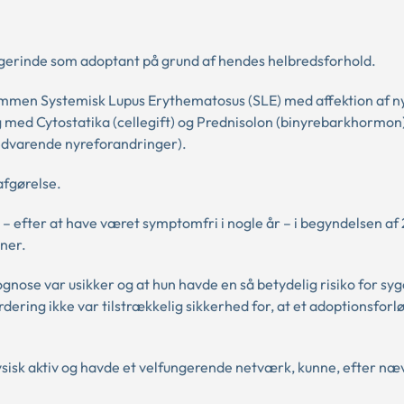
øgerinde som adoptant på grund af hendes helbredsforhold.
mmen Systemisk Lupus Erythematosus (SLE) med affektion af n
 med Cytostatika (cellegift) og Prednisolon (binyrebarkhormon)
edvarende nyreforandringer).
afgørelse.
 efter at have været symptomfri i nogle år – i begyndelsen af 
ner.
ose var usikker og at hun havde en så betydelig risiko for syg
ering ikke var tilstrækkelig sikkerhed for, at et adoptionsforlø
fysisk aktiv og havde et velfungerende netværk, kunne, efter næ