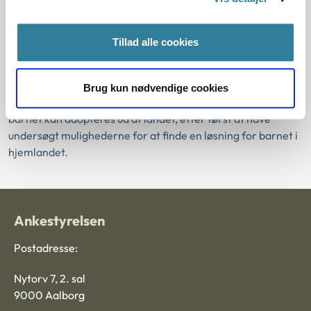
fremmest skal vokse op i deres hjemland, enten i egen
familie eller på en anden hensigtsmæssig måde.
Tillad alle cookies
Bortadoption fra et barns hjemland bliver som
udgangspunkt først aktuel, hvis barnet ikke kan blive
sammen med sin familie eller andre nærtstående, og hvis
Brug kun nødvendige cookies
de relevante myndigheder i barnets hjemland finder, at
barnet kan adopteres ud af landet, efter først at have
undersøgt mulighederne for at finde en løsning for barnet i
hjemlandet.
Ankestyrelsen
Postadresse:
Nytorv 7, 2. sal
9000 Aalborg