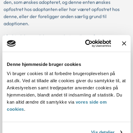
den, som ønskes adopteret, og denne enten ønskes
opfostret hos adoptanten eller har været opfostret hos
denne, eller der foreligger anden særlig grund til
adoptionen.
I forbindelse med denne vurdering vil man foretage en
samlet vurdering af barnets situation. Ud over barnets
alder kan der i denne vurdering indgå kriterier som barnets
tilknytning til ansøgerne og Danmark og til sine forældre,
Denne hjemmeside bruger cookies
søskende og øvrige familie i hjemlandet, kulturforskellen
mellem landene og barnets mulighed for at blive i
Vi bruger cookies til at forbedre brugeroplevelsen på
hjemlandet.
ast.dk. Ved at tillade alle cookies giver du samtykke til, at
Ankestyrelsen samt tredjeparter anvender cookies på
Det kan i den forbindelse nævnes, at myndighederne selv i
hjemmesiden, blandt andet til indsamling af statistik. Du
sager om familieadoption går ind og foretager en sådan
kan altid ændre dit samtykke via
vores side om
vurdering. Således følger det også af FN’s børnekonvention
cookies
.
samt af Haagerkonventionen af 1993 om beskyttelse af
børn og om samarbejde med hensyn til internationale
adoptioner, som Danmark har tiltrådt, at alle børn først og
Vis detaljer