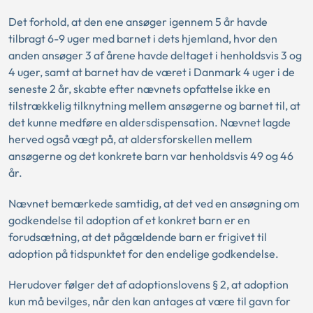
Det forhold, at den ene ansøger igennem 5 år havde
tilbragt 6-9 uger med barnet i dets hjemland, hvor den
anden ansøger 3 af årene havde deltaget i henholdsvis 3 og
4 uger, samt at barnet hav de været i Danmark 4 uger i de
seneste 2 år, skabte efter nævnets opfattelse ikke en
tilstrækkelig tilknytning mellem ansøgerne og barnet til, at
det kunne medføre en aldersdispensation. Nævnet lagde
herved også vægt på, at aldersforskellen mellem
ansøgerne og det konkrete barn var henholdsvis 49 og 46
år.
Nævnet bemærkede samtidig, at det ved en ansøgning om
godkendelse til adoption af et konkret barn er en
forudsætning, at det pågældende barn er frigivet til
adoption på tidspunktet for den endelige godkendelse.
Herudover følger det af adoptionslovens § 2, at adoption
kun må bevilges, når den kan antages at være til gavn for