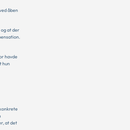
 ved åben
 og at der
pensation.
mor havde
t hun
 konkrete
n
, at det