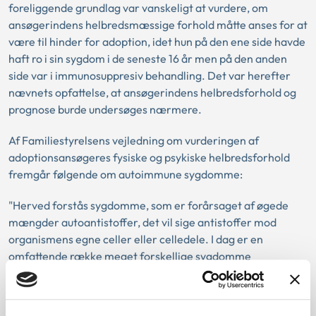
foreliggende grundlag var vanskeligt at vurdere, om
ansøgerindens helbredsmæssige forhold måtte anses for at
være til hinder for adoption, idet hun på den ene side havde
haft ro i sin sygdom i de seneste 16 år men på den anden
side var i immunosuppresiv behandling. Det var herefter
nævnets opfattelse, at ansøgerindens helbredsforhold og
prognose burde undersøges nærmere.
Af Familiestyrelsens vejledning om vurderingen af
adoptionsansøgeres fysiske og psykiske helbredsforhold
fremgår følgende om autoimmune sygdomme:
"Herved forstås sygdomme, som er forårsaget af øgede
mængder autoantistoffer, det vil sige antistoffer mod
organismens egne celler eller celledele. I dag er en
omfattende række meget forskellige sygdomme
klassificerede som autoimmune. Blandt de almindeligste af
disse sygdomme kan nævnes hudsygdommen psoriasis
samt kronisk leddegigt. Det store flertal af ansøgere med