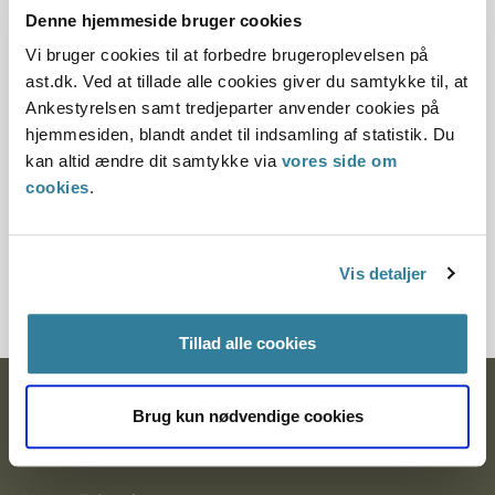
disse sygdomme vil kunne godkendes. Nogle af disse
Denne hjemmeside bruger cookies
sygdomme kan udvikle sig så alvorligt, at det bør medføre
Vi bruger cookies til at forbedre brugeroplevelsen på
afslag. Ansøgere med disse sygdomme bør vurderes af
ast.dk. Ved at tillade alle cookies giver du samtykke til, at
speciallæge".
Ankestyrelsen samt tredjeparter anvender cookies på
hjemmesiden, blandt andet til indsamling af statistik. Du
Herudover fremgår det, at "ved meget svære tilfælde af
kan altid ændre dit samtykke via
vores side om
autoimmune sygdomme og ved organtransplantation
cookies
.
nedsættes antistofdannelsen ved at kombinere prednisolon
med et eller eventuelt to cytostatisk virkende stoffer.
Igangværende immunosuppressiv behandling bør medføre
afslag. Ved afsluttet behandling må konkret vurderes
Vis detaljer
varighed, hvilke medikamenter og hvilken sygdom".
Tillad alle cookies
Ankestyrelsen
Brug kun nødvendige cookies
Postadresse: