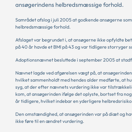
ansøgerindens helbredsmæssige forhold.
Samrådet afslog i juli 2005 at godkende ansøgerne som
helbredsmæssige forhold.
Afslaget var begrundet i, at ansøgerne ikke opfyldte be
på 40 år havde et BMI på 43 og var tidligere storryger 
Adoptionsnævnet besluttede i september 2005 at stad
Nævnet lagde ved afgørelsen vægt på, at ansøgerinden 
hvilket sammenholdt med hendes alder medførte, at hun i
syg, at der efter nævnets vurdering ikke var tilstrækkelig
kom, at ansøgerinden ifølge det oplyste, bortset fra nogl
år tidligere, hvilket indebar en yderligere helbredsrisiko
Den omstændighed, at ansøgerinden var på diæt og havd
ikke føre til en ændret vurdering.