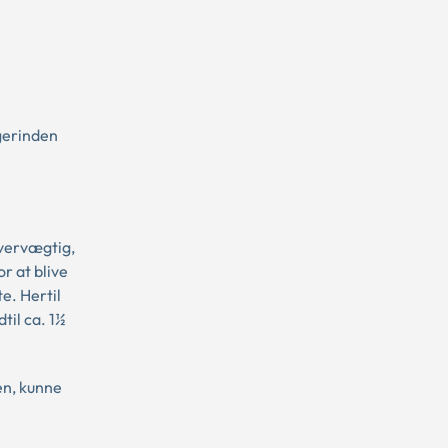
øgerinden
overvægtig,
r at blive
te. Hertil
til ca. 1½
en, kunne