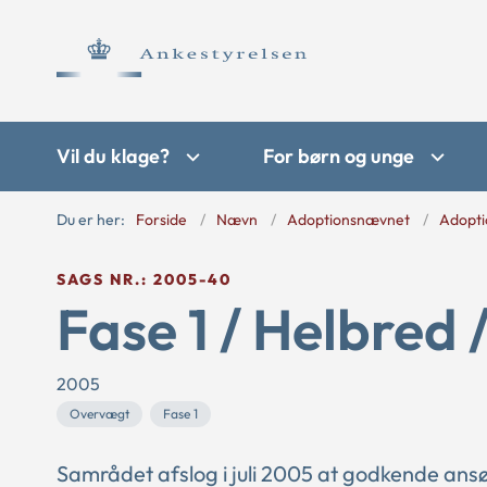
Vil du klage?
For børn og unge
Du er her:
Forside
Nævn
Adoptionsnævnet
Adopti
SAGS NR.: 2005-40
Fase 1 / Helbred 
2005
Overvægt
Fase 1
Samrådet afslog i juli 2005 at godkende ans