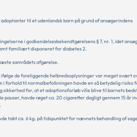
 adoptanter til et udenlandsk barn på grund af ansøgerindens
tingelserne i godkendelsesbekendtgørelsens § 7, nr. 1, idet ans
samt familiært disponeret for diabetes 2.
fæste samrådets afgørelse.
ifølge de foreliggende helbredsoplysninger var meget svært 
 forhold til normalbefolkningen havde en så betydelig risiko fo
 sikkerhed for, at et adoptionsforløb ville blive til barnets beds
e pauser, havde røget ca. 20 cigaretter dagligt gennem 15 år ind
.
e tabt ca. 6 kg. på tidspunktet for nævnets behandling af sag