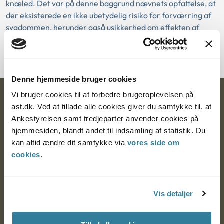
knæled. Det var på denne baggrund nævnets opfattelse, at
der eksisterede en ikke ubetydelig risiko for forværring af
sygdommen, herunder også usikkerhed om effekten af
specifik gigtbehandling, eftersom der er 1/3 af patienterne,
der ikke responderer på denne behandling.
Denne hjemmeside bruger cookies
Vi bruger cookies til at forbedre brugeroplevelsen på
Ankestyrelsen
ast.dk. Ved at tillade alle cookies giver du samtykke til, at
Ankestyrelsen samt tredjeparter anvender cookies på
Postadresse:
hjemmesiden, blandt andet til indsamling af statistik. Du
Nytorv 7, 2. sal
kan altid ændre dit samtykke via
vores side om
9000 Aalborg
cookies
.
Ankestyrelsen Aalborg
Vis detaljer
Ankestyrelsen København