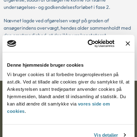
undersøgelses- og godkendelsesforløbet i fase 2.
Nævnet lagde ved afgørelsen vægt på graden af
ansøgerindens overvægt, hendes alder sammenholdt med
den omstændighed, at der ikke var konstateret
helbredsmæssige følger af overvægten. Nævnet fandt
herefter ikke, at ansøgerindens overdødelighed i forhold til
normalbefolkningen var så betydelig, at den var til hinder
for godkendelse.
Denne hjemmeside bruger cookies
Vi bruger cookies til at forbedre brugeroplevelsen på
ast.dk. Ved at tillade alle cookies giver du samtykke til, at
Ankestyrelsen samt tredjeparter anvender cookies på
Ankestyrelsen
hjemmesiden, blandt andet til indsamling af statistik. Du
kan altid ændre dit samtykke via
vores side om
Postadresse:
cookies
.
Nytorv 7, 2. sal
9000 Aalborg
Vis detaljer