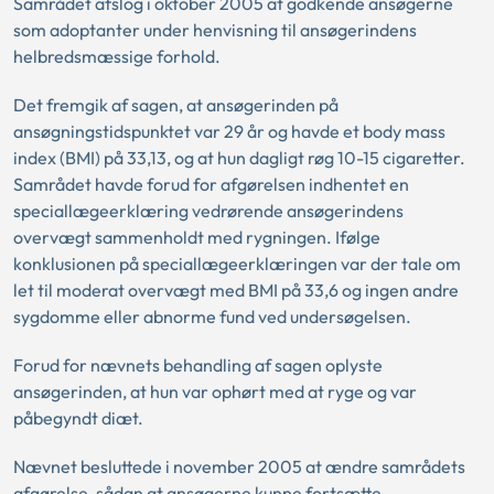
Samrådet afslog i oktober 2005 at godkende ansøgerne
som adoptanter under henvisning til ansøgerindens
helbredsmæssige forhold.
Det fremgik af sagen, at ansøgerinden på
ansøgningstidspunktet var 29 år og havde et body mass
index (BMI) på 33,13, og at hun dagligt røg 10-15 cigaretter.
Samrådet havde forud for afgørelsen indhentet en
speciallægeerklæring vedrørende ansøgerindens
overvægt sammenholdt med rygningen. Ifølge
konklusionen på speciallægeerklæringen var der tale om
let til moderat overvægt med BMI på 33,6 og ingen andre
sygdomme eller abnorme fund ved undersøgelsen.
Forud for nævnets behandling af sagen oplyste
ansøgerinden, at hun var ophørt med at ryge og var
påbegyndt diæt.
Nævnet besluttede i november 2005 at ændre samrådets
afgørelse, sådan at ansøgerne kunne fortsætte