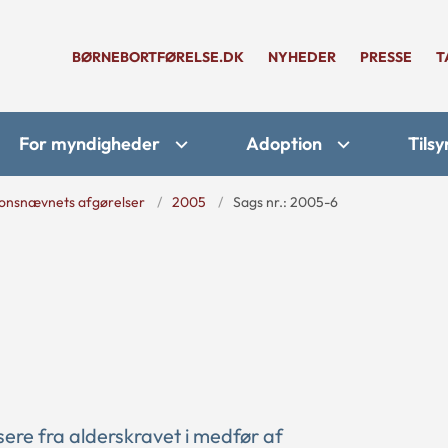
BØRNEBORTFØRELSE.DK
NYHEDER
PRESSE
T
For myndigheder
Adoption
Tilsy
onsnævnets afgørelser
2005
Sags nr.: 2005-6
re fra alderskravet i medfør af