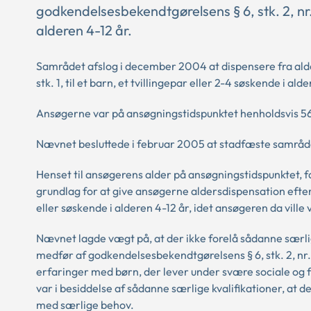
godkendelsesbekendtgørelsens § 6, stk. 2, nr. 3, 
alderen 4-12 år.
Samrådet afslog i december 2004 at dispensere fra alder
stk. 1, til et barn, et tvillingepar eller 2-4 søskende i ald
Ansøgerne var på ansøgningstidspunktet henholdsvis 56
Nævnet besluttede i februar 2005 at stadfæste samråde
Henset til ansøgerens alder på ansøgningstidspunktet,
grundlag for at give ansøgerne aldersdispensation efter
eller søskende i alderen 4-12 år, idet ansøgeren da vill
Nævnet lagde vægt på, at der ikke forelå sådanne særl
medfør af godkendelsesbekendtgørelsens § 6, stk. 2, nr
erfaringer med børn, der lever under svære sociale og 
var i besiddelse af sådanne særlige kvalifikationer, at d
med særlige behov.