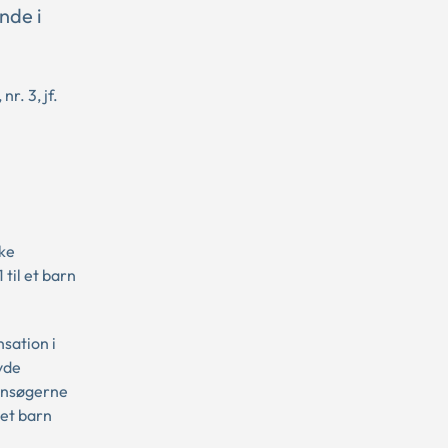
ende i
r. 3, jf.
kke
til et barn
sation i
vde
 ansøgerne
 et barn