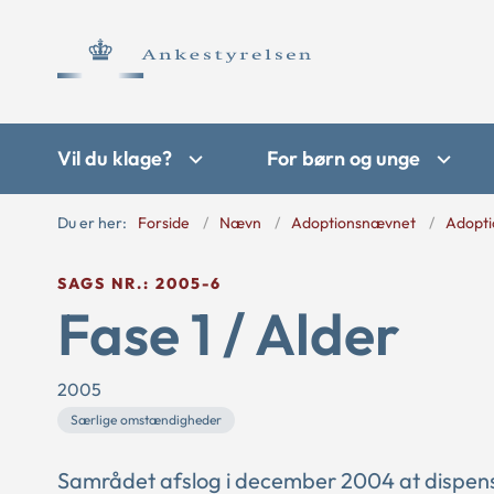
Vil du klage?
For børn og unge
Du er her:
Forside
Nævn
Adoptionsnævnet
Adopti
SAGS NR.: 2005-6
Fase 1 / Alder
2005
Særlige omstændigheder
Samrådet afslog i december 2004 at dispense