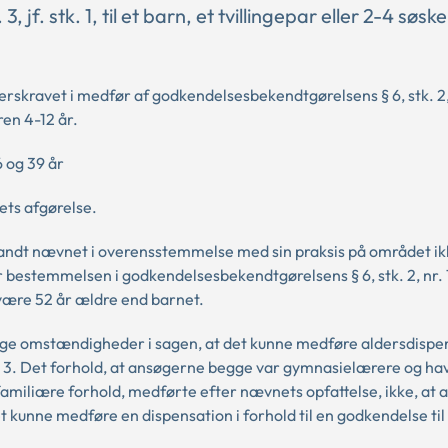
jf. stk. 1, til et barn, et tvillingepar eller 2-4 søsk
skravet i medfør af godkendelsesbekendtgørelsens § 6, stk. 2, n
eren 4-12 år.
 og 39 år
ts afgørelse.
 fandt nævnet i overensstemmelse med sin praksis på området i
 bestemmelsen i godkendelsesbekendtgørelsens § 6, stk. 2, nr. 1 
e være 52 år ældre end barnet.
ige omstændigheder i sagen, at det kunne medføre aldersdispen
. 3. Det forhold, at ansøgerne begge var gymnasielærere og ha
familiære forhold, medførte efter nævnets opfattelse, ikke, at
et kunne medføre en dispensation i forhold til en godkendelse til