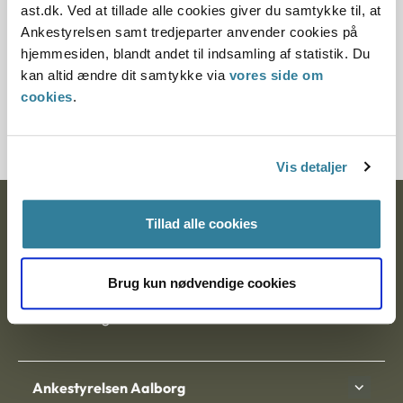
situation, hvor et adoptivbarn skulle tilpasse sig nye
ast.dk. Ved at tillade alle cookies giver du samtykke til, at
omgivelser hos adoptanterne.
Ankestyrelsen samt tredjeparter anvender cookies på
hjemmesiden, blandt andet til indsamling af statistik. Du
Nævnet fandt således efter en konkret vurdering ikke, at
kan altid ændre dit samtykke via
vores side om
der gjorde sig sådanne særlige forhold gældende, at der på
cookies
.
trods af dette var grundlag for at stille krav om
adoptionsorlov.
Vis detaljer
Ankestyrelsen
Tillad alle cookies
Postadresse:
Brug kun nødvendige cookies
Nytorv 7, 2. sal
9000 Aalborg
Ankestyrelsen Aalborg