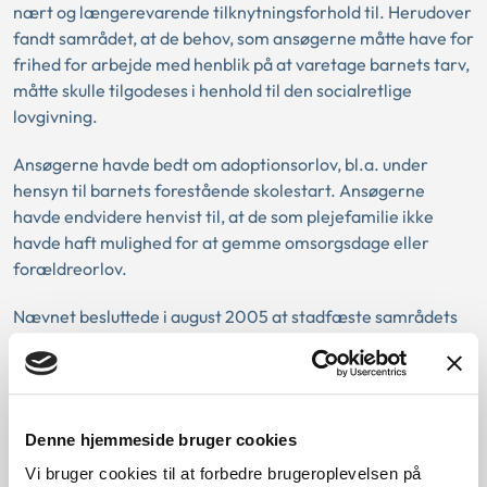
nært og længerevarende tilknytningsforhold til. Herudover
fandt samrådet, at de behov, som ansøgerne måtte have for
frihed for arbejde med henblik på at varetage barnets tarv,
måtte skulle tilgodeses i henhold til den socialretlige
lovgivning.
Ansøgerne havde bedt om adoptionsorlov, bl.a. under
hensyn til barnets forestående skolestart. Ansøgerne
havde endvidere henvist til, at de som plejefamilie ikke
havde haft mulighed for at gemme omsorgsdage eller
forældreorlov.
Nævnet besluttede i august 2005 at stadfæste samrådets
afgørelse om ikke at forlange adoptionsorlov.
Nævnet kunne henholde sig til samrådets begrundelse for
afgørelsen og lagde således navnlig vægt på, at det
Denne hjemmeside bruger cookies
konkrete barn havde været anbragt hos ansøgerne siden 1-
års alderen, og at der som sådan ikke var tale om en
Vi bruger cookies til at forbedre brugeroplevelsen på