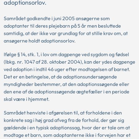
adoptionsorlov.
Samrådet godkendte i juni 2005 ansøgerne som
adoptanter til deres plejebarn på 5 år men besluttede
samtidig, at der ikke var grundlag for at stille krav om, at
ansøgerne holdt adoptionsorlov.
Ifølge § 14, stk. 1, i lov om dagpenge ved sygdom og fødsel
(lbkg. nr. 1047 af 28. oktober 2004), kan der ydes dagpenge
ved adoption i indtil 46 uger efter modtagelsen af barnet.
Det er en betingelse, at de adoptionsundersøgende
myndigheder bestemmer, at den adoptionssøgende eller
den ene af de adoptionssøgende ægtefæller i en periode
skal være i hjemmet.
Samrådet henviste i afgørelsen til, at forholdene i den
konkrete sag i høj grad afveg fra de forhold, der gør sig
gældende i en typisk adoptionssag, hvor der er tale om at
modtage et barn, som adoptanterne ikke i forvejen har et