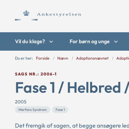
Vil du klage?
For børn og unge
Du er her:
Forside
Nævn
Adoptionsnævnet
Adopti
SAGS NR.: 2006-1
Fase 1 / Helbred 
2005
Marfans Syndrom
Fase 1
Det fremgik af sagen, at begge ansøgere l