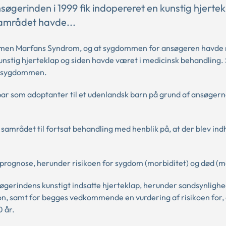
gerinden i 1999 fik indopereret en kunstig hjertek
Samrådet havde...
ommen Marfans Syndrom, og at sygdommen for ansøgeren havde
kunstig hjerteklap og siden havde været i medicinsk behandling
d sygdommen.
ar som adoptanter til et udenlandsk barn på grund af ansøger
 samrådet til fortsat behandling med henblik på, at der blev in
 prognose, herunder risikoen for sygdom (morbiditet) og død (mo
øgerindens kunstigt indsatte hjerteklap, herunder sandsynlighe
on, samt for begges vedkommende en vurdering af risikoen for, 
0 år.