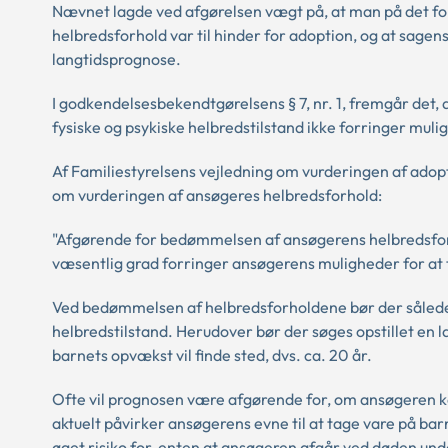
Nævnet lagde ved afgørelsen vægt på, at man på det fo
helbredsforhold var til hinder for adoption, og at sagens
langtidsprognose.
I godkendelsesbekendtgørelsens § 7, nr. 1, fremgår det, 
fysiske og psykiske helbredstilstand ikke forringer mulig
Af Familiestyrelsens vejledning om vurderingen af adop
om vurderingen af ansøgeres helbredsforhold:
"Afgørende for bedømmelsen af ansøgerens helbredsfor
væsentlig grad forringer ansøgerens muligheder for at 
Ved bedømmelsen af helbredsforholdene bør der således 
helbredstilstand. Herudover bør der søges opstillet en 
barnets opvækst vil finde sted, dvs. ca. 20 år.
Ofte vil prognosen være afgørende for, om ansøgeren 
aktuelt påvirker ansøgerens evne til at tage vare på bar
øget risiko for, enten at ansøgeren afgår ved døden un