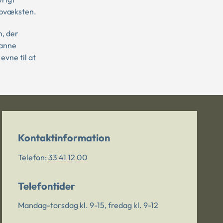
 opvæksten.
, der
danne
vne til at
Kontaktinformation
Telefon:
33 41 12 00
Telefontider
Mandag-torsdag kl. 9-15, fredag kl. 9-12