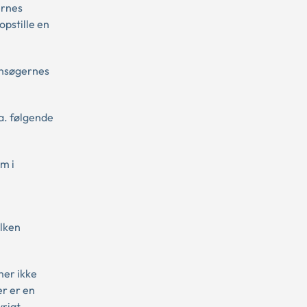
ernes
opstille en
"ansøgernes
a. følgende
m i
ilken
mer ikke
er er en
vrigt