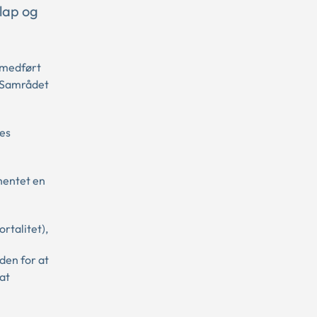
lap og
 medført
. Samrådet
nes
dhentet en
rtalitet),
den for at
at