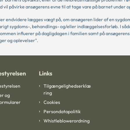
grad vil påvirke ansøgerens evne til at tage vare på barnet under
er endvidere lægges vægt på, om ansøgeren lider af en sygdom
arigt sygdoms-, behandlings- og/eller indlæggelsesforløb. I så
dommen influerer på dagligdagen i familien samt på ansøgerens e
er og oplevelser".
styrelsen
Links
styrelsen
Tilgængelighedserklæ
ring
er og
formularer
Cookies
Persondatapolitik
Whistleblowerordning