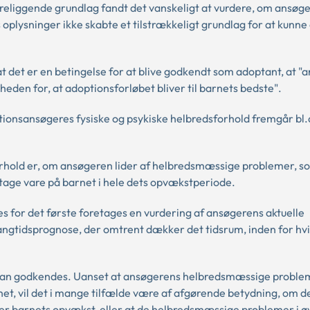
religgende grundlag fandt det vanskeligt at vurdere, om ansøg
 oplysninger ikke skabte et tilstrækkeligt grundlag for at kunne 
at det er en betingelse for at blive godkendt som adoptant, at 
heden for, at adoptionsforløbet bliver til barnets bedste".
tionsansøgeres fysiske og psykiske helbredsforhold fremgår bl.
hold er, om ansøgeren lider af helbredsmæssige problemer, so
tage vare på barnet i hele dets opvækstperiode.
for det første foretages en vurdering af ansøgerens aktuelle
langtidsprognose, der omtrent dækker det tidsrum, inden for hv
kan godkendes. Uanset at ansøgerens helbredsmæssige proble
net, vil det i mange tilfælde være af afgørende betydning, om d
der barnets opvækst, eller at de helbredsmæssige problemer i ø