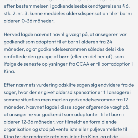
efter bestemmelsen i godkendelsesbekendtgørelsens § 6,
stk. 2, nr. 3, kunne meddeles aldersdispensation til et barn i
alderen 0-36 måneder.
Herved lagde nævnet navnlig vægt på, at ansøgeren var
godkendt som adoptant til et barn i alderen fra 24
måneder, og at godkendelsesrammen således dels ikke
omfattede den gruppe af børn (eller en del her af), som
ifølge de seneste oplysninger fra CCAA er til bortadoption i
Kina.
Efter nævnets vurdering adskilte sagen sig endvidere fra de
sager, hvor der er givet aldersdispensationer til ansøgere i
samme situation men med en godkendelsesramme fra 12
måneder. Nævnet lagde i disse sager afgørende vægt på,
at ansøgerne var godkendt som adoptanter til et barn i
alderen 12-36 måneder, var tilmeldt en formidlende
organisation og stod på venteliste eller puljeventeliste til
Kina før de ændrede retningslinier fra Kina, og at de