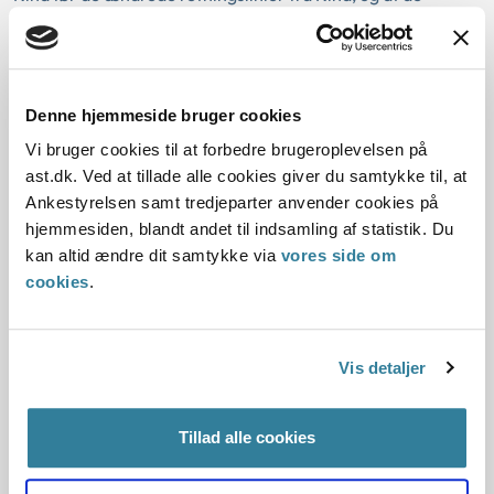
pågældende 5 familier var omfattet af Familiestyrelsens
brev af 7. april 2006 til de kinesiske myndigheder, som på
daværende tidspunkt ikke var blevet besvaret.
Denne hjemmeside bruger cookies
Uanset at ansøgeren således før de ændrede retningslinier
fra Kina var godkendt som adoptant, tilmeldt en
Vi bruger cookies til at forbedre brugeroplevelsen på
formidlende organisation og stod på puljeventeliste til Kina,
ast.dk. Ved at tillade alle cookies giver du samtykke til, at
opfyldte hun efter nævnets vurdering ikke betingelserne
Ankestyrelsen samt tredjeparter anvender cookies på
for at opnå aldersdispensation til et barn yngre end 24
hjemmesiden, blandt andet til indsamling af statistik. Du
måneder efter bestemmelsen i
kan altid ændre dit samtykke via
vores side om
godkendelsesbekendtgørelsens § 6, stk. 2, nr. 3.
cookies
.
Nævnet henviste til, at det efter nævnets praksis ikke udgør
særlige omstændigheder, at forholdene i et afgiverland
Vis detaljer
vanskeliggør formidling af et barn i en bestemt
aldersgruppe. Der henvistes herom til nævnets generelle
henstilling af 27. februar 2006 vedrørende anvendelsen af
Tillad alle cookies
godkendelsesbekendtgørelsens § 6, stk. 2, nr. 3 ("særlige
omstændigheder").