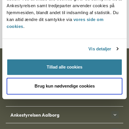
Endelig fandt nævnet ikke, at der forelå sådanne særlige
Ankestyrelsen samt tredjeparter anvender cookies på
omstændigheder i sagen, at det kunne medføre
hjemmesiden, blandt andet til indsamling af statistik. Du
aldersdispensation til et barn i alderen 0-36 måneder efter
kan altid ændre dit samtykke via
vores side om
bestemmelsen i godkendelsesbekendtgørelsens § 6, stk. 2,
cookies
.
nr. 3.
Vis detaljer
Ankestyrelsen
Tillad alle cookies
Postadresse:
Nytorv 7, 2. sal
Brug kun nødvendige cookies
9000 Aalborg
Ankestyrelsen Aalborg