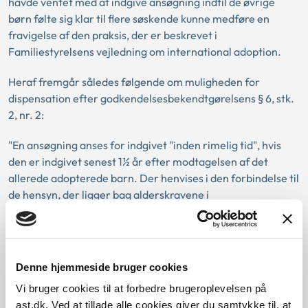
havde ventet med at indgive ansøgning indtil de øvrige
børn følte sig klar til flere søskende kunne medføre en
fravigelse af den praksis, der er beskrevet i
Familiestyrelsens vejledning om international adoption.
Heraf fremgår således følgende om muligheden for
dispensation efter godkendelsesbekendtgørelsens § 6, stk.
2, nr. 2:
"En ansøgning anses for indgivet "inden rimelig tid", hvis
den er indgivet senest 1½ år efter modtagelsen af det
allerede adopterede barn. Der henvises i den forbindelse til
de hensyn, der ligger bag alderskravene i
godkendelsesbekendtgørelsen. (…)
Ansøgning om adoption af et lille barn i aldersgruppen 0-36
måneder bør ikke i medfør af denne bestemmelse
Denne hjemmeside bruger cookies
imødekommes, hvis en af parterne på
Vi bruger cookies til at forbedre brugeroplevelsen på
ansøgningstidspunktet er over ca. 45 år ".
ast.dk. Ved at tillade alle cookies giver du samtykke til, at