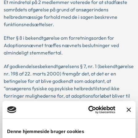
Et mindretal på 2 medlemmer voterede for at stadfæste
samrådets afgørelse på grund af ansøgerindens
helbredsmæssige forhold med de i sagen beskrevne
funktionsnedsættelser.
Efter § 8 i bekendtgørelse om forretningsorden for
Adoptionsnævnet træffes nævnets beslutninger ved
almindeligt stemmeflertal.
Af godkendelsesbekendtgørelsens § 7, nr. 1 (bekendtgørelse
nr. 198 af 22. marts 2000) fremgår det, at det er en
betingelse for at blive godkendt som adoptant, at
”ansøgerens fysiske og psykiske helbredstilstand ikke
forringer mulighederne for, at adoptionsforløbet bliver til
barnets bedste”.
Flertallet lagde ved vurderingen af sagen vægt på den
lange observationstid på 14 år samt den lave risiko for
påvirkning af centralnervesystem og nyrer. Flertallet fandt
Denne hjemmeside bruger cookies