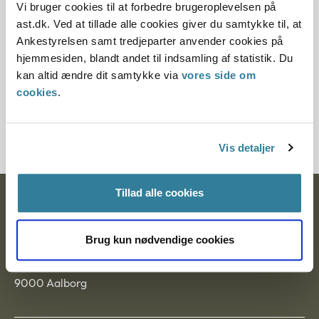
herefter, at ansøgerindens overdødelighed samt risikoen
Vi bruger cookies til at forbedre brugeroplevelsen på
for belastende sygdom lå så tæt på
ast.dk. Ved at tillade alle cookies giver du samtykke til, at
baggrundsbefolkningens, at de helbredsmæssige forhold
Ankestyrelsen samt tredjeparter anvender cookies på
ikke vurderedes at være til hinder for godkendelse som
hjemmesiden, blandt andet til indsamling af statistik. Du
adoptanter.
kan altid ændre dit samtykke via
vores side om
cookies
.
Flertallet bemærkede dog samtidig, at der i fase 3 burde
sættes fokus på, hvorvidt ansøgerindens tilstand påvirkede
familiens samlede ressourcer.
Vis detaljer
Tillad alle cookies
Ankestyrelsen
Postadresse:
Brug kun nødvendige cookies
Nytorv 7, 2. sal
9000 Aalborg