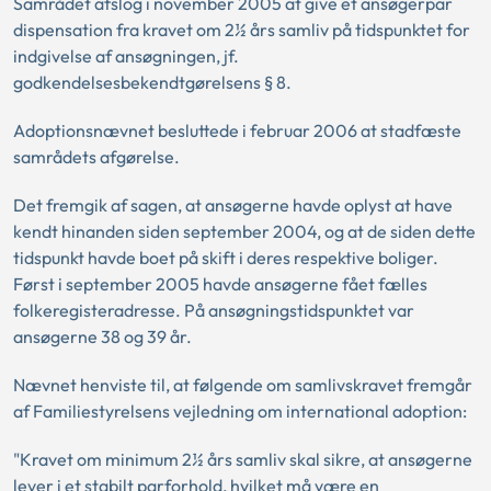
Samrådet afslog i november 2005 at give et ansøgerpar
dispensation fra kravet om 2½ års samliv på tidspunktet for
indgivelse af ansøgningen, jf.
godkendelsesbekendtgørelsens § 8.
Adoptionsnævnet besluttede i februar 2006 at stadfæste
samrådets afgørelse.
Det fremgik af sagen, at ansøgerne havde oplyst at have
kendt hinanden siden september 2004, og at de siden dette
tidspunkt havde boet på skift i deres respektive boliger.
Først i september 2005 havde ansøgerne fået fælles
folkeregisteradresse. På ansøgningstidspunktet var
ansøgerne 38 og 39 år.
Nævnet henviste til, at følgende om samlivskravet fremgår
af Familiestyrelsens vejledning om international adoption:
"Kravet om minimum 2½ års samliv skal sikre, at ansøgerne
lever i et stabilt parforhold, hvilket må være en