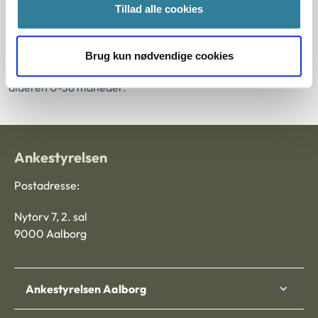
Tillad alle cookies
Dog vejledte nævnet ansøgerne om muligheden for at
indgive ansøgning om godkendelse som adoptanter tidligst
februar 2008, hvor samlivet havde bestået i 2½ år. På det
Brug kun nødvendige cookies
tidspunkt ville ansøgerne stadig kunne søge om et barn i
alderen 0-36 måneder.
Ankestyrelsen
Postadresse:
Nytorv 7, 2. sal
9000 Aalborg
Ankestyrelsen Aalborg