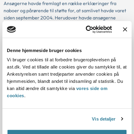
Ansøgerne havde fremlagt en række erklæringer fra
naboer og pårørende til støtte for, at samlivet havde varet
siden september 2004. Herudover havde ansøgerne
redegjort for, at de påbegyndte barnløshedsbehandling i
september 2005.
Nævnet bemærkede indledningsvis, at den omstændighed,
Denne hjemmeside bruger cookies
at ansøgerne havde dannet par gennem længere tid, ikke
dokumenterede, at de havde været samlevende, således
Vi bruger cookies til at forbedre brugeroplevelsen på
som det kræves efter bekendtgørelsens § 8.
ast.dk. Ved at tillade alle cookies giver du samtykke til, at
Ankestyrelsen samt tredjeparter anvender cookies på
Nævnet fandt ved vurderingen af sagens oplysninger, at
hjemmesiden, blandt andet til indsamling af statistik. Du
der alene var dokumentation for, at ansøgerne havde levet
kan altid ændre dit samtykke via
vores side om
i et egentligt samliv siden september 2005, hvor de
cookies
.
påbegyndte barnløshedsbehandling.
I lighed med samrådet mente nævnet herefter ikke, at der i
Vis detaljer
sagen forelå særlige omstændigheder, der kunne
begrunde, at der blev dispenseret fra samlivskravet.