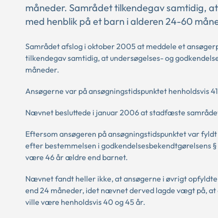
måneder. Samrådet tilkendegav samtidig, at
med henblik på et barn i alderen 24-60 mån
Samrådet afslog i oktober 2005 at meddele et ansøgerp
tilkendegav samtidig, at undersøgelses- og godkendelse
måneder.
Ansøgerne var på ansøgningstidspunktet henholdsvis 41 
Nævnet besluttede i januar 2006 at stadfæste samrådet
Eftersom ansøgeren på ansøgningstidspunktet var fyldt 
efter bestemmelsen i godkendelsesbekendtgørelsens § 6, s
være 46 år ældre end barnet.
Nævnet fandt heller ikke, at ansøgerne i øvrigt opfyldte
end 24 måneder, idet nævnet derved lagde vægt på, at 
ville være henholdsvis 40 og 45 år.