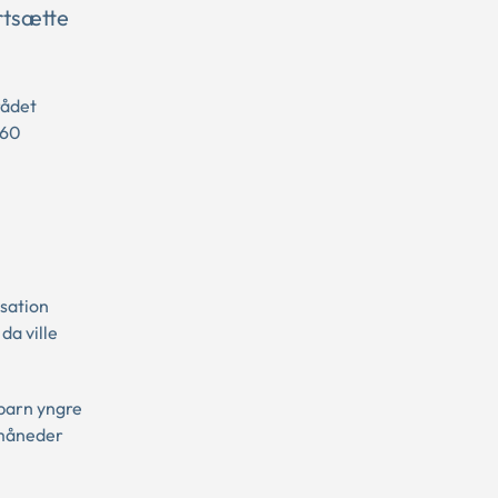
rtsætte
rådet
-60
nsation
da ville
 barn yngre
 måneder