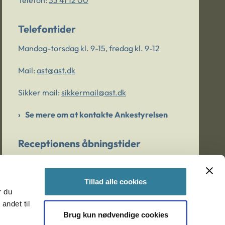
Telefon:
33 41 12 00
Telefontider
Mandag-torsdag kl. 9-15, fredag kl. 9-12
Mail:
ast@ast.dk
Sikker mail:
sikkermail@ast.dk
Se mere om at kontakte Ankestyrelsen
Receptionens åbningstider
Mandag-torsdag kl. 9-15, fredag kl. 9-13
Tillad alle cookies
r du
Er du bekymret for et barn/en ung?
andet til
Brug kun nødvendige cookies