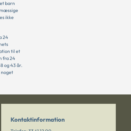
 et barn
iemæssige
es ikke
a 24
nets
ion til et
n fra 24
8 og 43 år.
e noget
Kontaktinformation