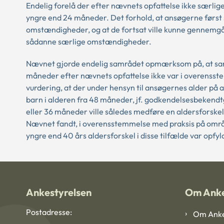
Endelig forelå der efter nævnets opfattelse ikke særli
yngre end 24 måneder. Det forhold, at ansøgerne først
omstændigheder, og at de fortsat ville kunne gennemgå 
sådanne særlige omstændigheder.
Nævnet gjorde endelig samrådet opmærksom på, at samrå
måneder efter nævnets opfattelse ikke var i overenss
vurdering, at der under hensyn til ansøgernes alder på 
barn i alderen fra 48 måneder, jf. godkendelsesbekendtgør
eller 36 måneder ville således medføre en aldersforskel
Nævnet fandt, i overensstemmelse med praksis på områd
yngre end 40 års aldersforskel i disse tilfælde var opfyl
Ankestyrelsen
Om Anke
Postadresse:
Om Anke