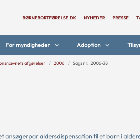
BØRNEBORTFØRELSE.DK
NYHEDER
PRESSE
T
For myndigheder
Adoption
Tilsy
onsnævnets afgørelser
2006
Sags nr.: 2006-38
 ansøgerpar aldersdispensation til et barn i alder