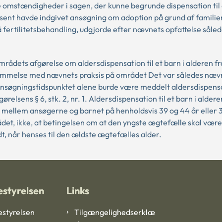
ge omstændigheder i sagen, der kunne begrunde dispensation til
 sent havde indgivet ansøgning om adoption på grund af famil
fertilitetsbehandling, udgjorde efter nævnets opfattelse såled
dets afgørelse om aldersdispensation til et barn i alderen fr
temmelse med nævnets praksis på området Det var således næv
ansøgningstidspunktet alene burde være meddelt aldersdispensat
elsens § 6, stk. 2, nr. 1. Aldersdispensation til et barn i aldere
 mellem ansøgerne og barnet på henholdsvis 39 og 44 år eller 3
et, ikke, at betingelsen om at den yngste ægtefælle skal vær
dt, når henses til den ældste ægtefælles alder.
styrelsen
Links
styrelsen
Tilgængelighedserklæ