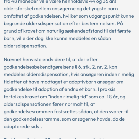
fra 48 måneder ville være henholdsvis 44 og 36 års
aldersforskel mellem ansøgerne og det yngste barn
omfattet af godkendelsen, hvilket som udgangspunkt kunne
begrunde aldersdispensation efter bestemmelsen. På
grund af kravet om naturlig søskendeafstand til det første
barn, ville der dog ikke kunne meddeles en sådan
aldersdispensation.
Nævnet henviste endvidere til, at der efter
godkendelsesbekendtgørelsens § 6, stk. 2, nr. 2, kan
meddeles aldersdispensation, hvis ansøgeren inden rimelig
tid efter at have modtaget et adoptivbarn ansøger om
godkendelse til adoption af endnu et barn. I praksis
fortolkes kravet om "inden rimelig tid" som ca. 1½ år, og
aldersdispensationen fører normalt til, at
godkendelsesrammen fastsættes sådan, at den svarer til
den godkendelsesramme, som ansøgerne havde, da de
adopterede sidst.