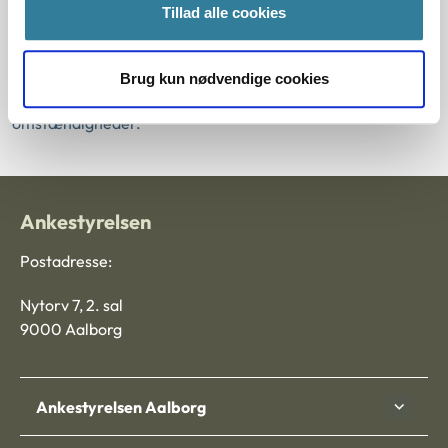
omstændigheder i sagen, at det kunne medføre
Tillad alle cookies
aldersdispensation efter bestemmelsen i
godkendelsesbekendtgørelsens § 6, stk. 2, nr. 3. Hensynet
til, at ansøgeres øvrige børn kan få søskende, udgør således
Brug kun nødvendige cookies
efter nævnets praksis ikke sådanne særlige
omstændigheder.
Ankestyrelsen
Postadresse:
Nytorv 7, 2. sal
9000 Aalborg
Ankestyrelsen Aalborg