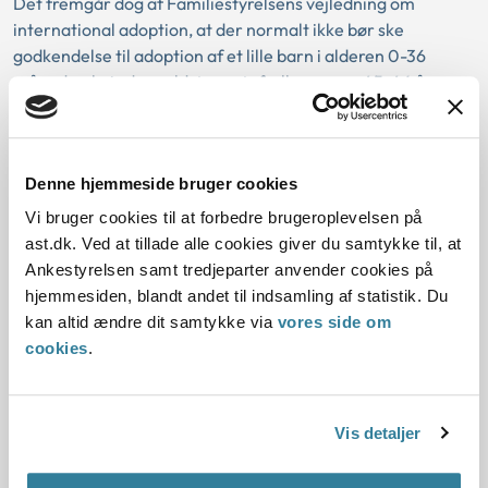
Det fremgår dog af Familiestyrelsens vejledning om
international adoption, at der normalt ikke bør ske
godkendelse til adoption af et lille barn i alderen 0-36
måneder, hvis den ældste ægtefælle er over 45-46 år,
hvilket gælder uanset den yngste ægtefælles alder. Den
maksimale grænse på 45-46 års aldersforskel skal efter
nævnets opfattelse forstås sådan, at den ældste
Denne hjemmeside bruger cookies
ægtefælles alder på ansøgningstidspunktet maksimalt må
overskride barnets alder med 45 år og 364 dage.
Vi bruger cookies til at forbedre brugeroplevelsen på
ast.dk. Ved at tillade alle cookies giver du samtykke til, at
I sagen betød den ældste ægtefælles alder på
Ankestyrelsen samt tredjeparter anvender cookies på
ansøgningstidspunktet, at ansøgerne – uanset at de havde
hjemmesiden, blandt andet til indsamling af statistik. Du
indgivet ansøgningen om godkendelse til barn nr. 2 inden
kan altid ændre dit samtykke via
vores side om
1½ år efter hjemtagelsen af deres første barn – ikke på ny
cookies
.
kunne meddeles aldersdispensation til et barn i alderen 0-
36 måneder, idet den ældste ægtefælle da ville være 48 år
ældre end barnet.
Vis detaljer
Endelig fandt nævnet ikke, at der forelå sådanne særlige