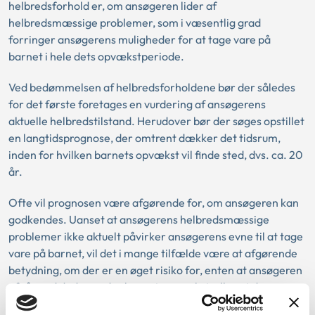
helbredsforhold er, om ansøgeren lider af
helbredsmæssige problemer, som i væsentlig grad
forringer ansøgerens muligheder for at tage vare på
barnet i hele dets opvækstperiode.
Ved bedømmelsen af helbredsforholdene bør der således
for det første foretages en vurdering af ansøgerens
aktuelle helbredstilstand. Herudover bør der søges opstillet
en langtidsprognose, der omtrent dækker det tidsrum,
inden for hvilken barnets opvækst vil finde sted, dvs. ca. 20
år.
Ofte vil prognosen være afgørende for, om ansøgeren kan
godkendes. Uanset at ansøgerens helbredsmæssige
problemer ikke aktuelt påvirker ansøgerens evne til at tage
vare på barnet, vil det i mange tilfælde være at afgørende
betydning, om der er en øget risiko for, enten at ansøgeren
afgår ved døden under barnets opvækst, eller at de
helbredsmæssige problemer i øvrigt udvikler sig i en så