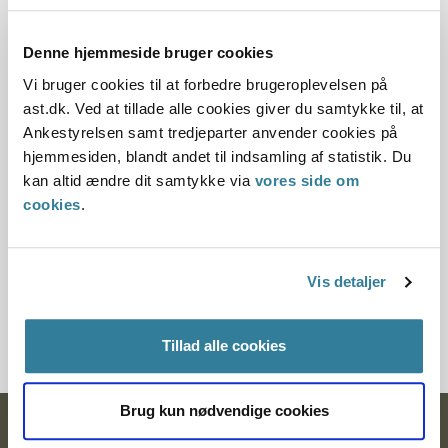
negativ retning, at det i væsentlig grad vil påvirke
ansøgerens evne til at tage vare på barnet under
Denne hjemmeside bruger cookies
opvæksten".
Vi bruger cookies til at forbedre brugeroplevelsen på
Nævnet var enig med samrådet i begrundelsen og lagde
ast.dk. Ved at tillade alle cookies giver du samtykke til, at
således vægt på, at ansøgeren havde haft diabetes siden
Ankestyrelsen samt tredjeparter anvender cookies på
1992 og med komplikationer i form af albuminuri og
hjemmesiden, blandt andet til indsamling af statistik. Du
øjenforandringer. Herudover lagde nævnet vægt på, at
kan altid ændre dit samtykke via
vores side om
ansøgerens HbA1c-værdi lå på omkring 7,8, svarende til et
cookies
.
gennemsnitligt blodsukker på omkring 11, hvor et normalt
blodsukker ligger mellem 4 og 6. Det var herefter nævnets
vurdering, at ansøgeren i forhold til normalbefolkningen
Vis detaljer
havde en så betydelig risiko for yderligere komplikationer,
at der ikke fandtes tilstrækkelig sikkerhed for, at et
adoptionsforløb ville blive til barnets bedste.
Tillad alle cookies
Brug kun nødvendige cookies
Ankestyrelsen