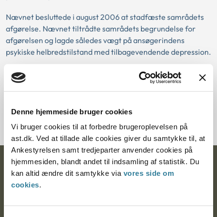
Nævnet besluttede i august 2006 at stadfæste samrådets
afgørelse. Nævnet tiltrådte samrådets begrundelse for
afgørelsen og lagde således vægt på ansøgerindens
psykiske helbredstilstand med tilbagevendende depression.
Herudover var det nævnets opfattelse, at der på trods af
ansøgerindens hensigt om at være i livslang forebyggende
medicinsk behandling, var en så betydelig recidivrisiko, at
der ikke var tilstrækkelig sikkerhed for, at et
Denne hjemmeside bruger cookies
adoptionsforløb ville være til barnets bedste.
Vi bruger cookies til at forbedre brugeroplevelsen på
ast.dk. Ved at tillade alle cookies giver du samtykke til, at
Ankestyrelsen samt tredjeparter anvender cookies på
hjemmesiden, blandt andet til indsamling af statistik. Du
Ankestyrelsen
kan altid ændre dit samtykke via
vores side om
cookies
.
Postadresse:
Nytorv 7, 2. sal