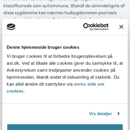
klassificerede som autoimmune. Blandt de almindeligste af
disse sygdomme kan nævnes hudsygdommen psoriasis
samt kronisk leddegigt. Det store flertal af ansøgere med
disse sygdomme vil kunne godkendes. Nogle af disse
sygdomme kan udvikle sig så alvorligt, at det bør medføre
afslag. Ansøgere med disse sygdomme bør vurderes af
speciallæge.
Denne hjemmeside bruger cookies
Vi bruger cookies til at forbedre brugeroplevelsen på
Immunosuppressiv behandling
ast.dk. Ved at tillade alle cookies giver du samtykke til, at
Ankestyrelsen samt tredjeparter anvender cookies på
Ved meget svære tilfælde af autoimmune sygdomme og
hjemmesiden, blandt andet til indsamling af statistik. Du
ved organtransplantation nedsættes antistofdannelsen ved
kan altid ændre dit samtykke via
vores side om
at kombinere prednisolon med et eller eventuelt to
cookies
.
cytostatisk virkende stoffer. Igangværende
immunosuppressiv behandling bør medføre afslag. Ved
afsluttet behandling må konkret vurderes varighed, hvilke
Vis detaljer
medikamenter og hvilken sygdom".
Det var nævnets vurdering, at den med diagnosen og