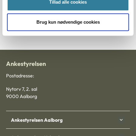
Tillad alle cookies
prognosen forbundne usikkerhed samt den omstændighed,
at ansøgerinden på trods af behandling fortsat havde
unormale levertal, medførte, at der ikke var tilstrækkelig
Brug kun nødvendige cookies
sikkerhed for, at et adoptionsforløb vil blive til barnets
bedste.
Ankestyrelsen
Postadresse:
Nytorv 7, 2. sal
9000 Aalborg
Ankestyrelsen Aalborg