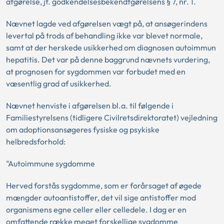
afgørelse, jf. godkendelsesbekendtgørelsens § 7, nr. 1.
Nævnet lagde ved afgørelsen vægt på, at ansøgerindens
levertal på trods af behandling ikke var blevet normale,
samt at der herskede usikkerhed om diagnosen autoimmun
hepatitis. Det var på denne baggrund nævnets vurdering,
at prognosen for sygdommen var forbudet med en
væsentlig grad af usikkerhed.
Nævnet henviste i afgørelsen bl.a. til følgende i
Familiestyrelsens (tidligere Civilretsdirektoratet) vejledning
om adoptionsansøgeres fysiske og psykiske
helbredsforhold:
"Autoimmune sygdomme
Herved forstås sygdomme, som er forårsaget af øgede
mængder autoantistoffer, det vil sige antistoffer mod
organismens egne celler eller celledele. I dag er en
omfattende række meget forskellige sygdomme