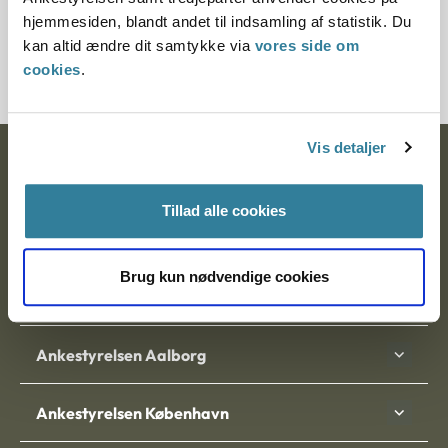
at have begået, og nævnet mente herefter ikke, at
hjemmesiden, blandt andet til indsamling af statistik. Du
betingelserne for at blive godkendt som adoptanter var
kan altid ændre dit samtykke via
vores side om
opfyldt.
cookies
.
Vis detaljer
Ankestyrelsen
Postadresse:
Tillad alle cookies
Nytorv 7, 2. sal
9000 Aalborg
Brug kun nødvendige cookies
Ankestyrelsen Aalborg
Ankestyrelsen København