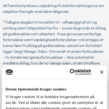
Af Familiestyrelsens vejledning til statsforvaltningerne om
adoption fremgår endvidere følgende:
”Tidligere begået kriminalitet vil – afhængigt af art og
omfang samt tidspunktet herfor – kunne begrunde et afslag
på godkendelse som adoptant. Visse grove personfarlige
forbrydelse samt sædelighedsforbrydelser må antages at
kunne føre til afslag på godkendelse, uanset om forholdet
ligger langt tilbage i tiden. Omvendt vil andre forbrydelser
– fx mindre berigelsesforbrydelser – ikke automatisk
medføre afslag, hvis det er længe siden, at det strafbare
forhold er begået. Endelig vil det normalt ikke føre til
afslag, at ansøgeren for nyligt er straffet, hvis der er tale
om en lovovertrædelse, der klart er uden betydning for den
pågældendes egnethed om adoptant”.
Denne hjemmeside bruger cookies
Nævnet lagde ved afgørelsen vægt på karakteren af den
Vi bruger cookies til at forbedre brugeroplevelsen på
meget alvorlige kriminalitet med forsøg på indsmugling af
ast.dk. Ved at tillade alle cookies giver du samtykke til, at
en større mængde narkotika, som ansøgeren var dømt for
Ankestyrelsen samt tredjeparter anvender cookies på