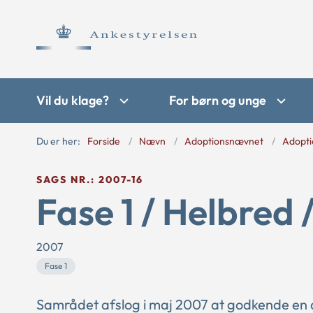
Vil du klage?
For børn og unge
Du er her:
Forside
Nævn
Adoptionsnævnet
Adopti
SAGS NR.: 2007-16
Fase 1 / Helbred 
2007
Fase 1
Samrådet afslog i maj 2007 at godkende en