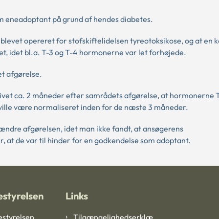
m eneadoptant på grund af hendes diabetes.
levet opereret for stofskiftelidelsen tyreotoksikose, og at en k
et, idet bl.a. T-3 og T-4 hormonerne var let forhøjede.
t afgørelse.
fgivet ca. 2 måneder efter samrådets afgørelse, at hormonerne 
 ville være normaliseret inden for de næste 3 måneder.
ændre afgørelsen, idet man ikke fandt, at ansøgerens
, at de var til hinder for en godkendelse som adoptant.
styrelsen
Links
styrelsen
Tilgængelighedserklæ