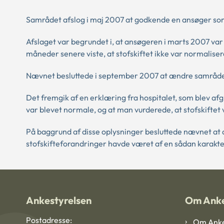
Samrådet afslog i maj 2007 at godkende en ansøger so
Afslaget var begrundet i, at ansøgeren i marts 2007 var b
måneder senere viste, at stofskiftet ikke var normaliser
Nævnet besluttede i september 2007 at ændre samråde
Det fremgik af en erklæring fra hospitalet, som blev a
var blevet normale, og at man vurderede, at stofskiftet
På baggrund af disse oplysninger besluttede nævnet at 
stofskifteforandringer havde været af en sådan karakter
Ankestyrelsen
Om Anke
Postadresse:
Om Anke