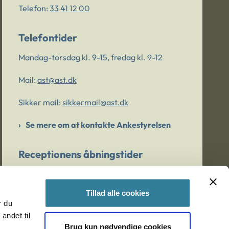
Telefon:
33 41 12 00
Telefontider
Mandag-torsdag kl. 9-15, fredag kl. 9-12
Mail:
ast@ast.dk
Sikker mail:
sikkermail@ast.dk
Se mere om at kontakte Ankestyrelsen
Receptionens åbningstider
Mandag-torsdag kl. 9-15, fredag kl. 9-13
Tillad alle cookies
r du
Er du bekymret for et barn/en ung?
andet til
Brug kun nødvendige cookies