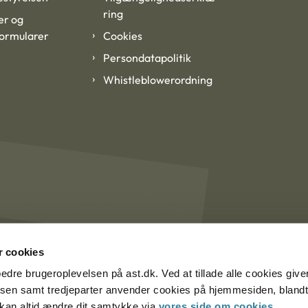
ring
er og
formularer
Cookies
Persondatapolitik
Whistleblowerordning
 cookies
rbedre brugeroplevelsen på ast.dk. Ved at tillade alle cookies give
lsen samt tredjeparter anvender cookies på hjemmesiden, blandt 
u kan altid ændre dit samtykke via
vores side om cookies
.